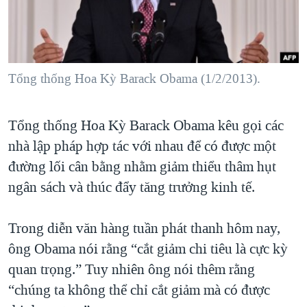
TẠI
VIDEO
"Tìm"
NGƯỜI VIỆT HẢI NGOẠI
HÀNH TRÌNH BẦU CỬ 2024
NGHE
ĐỜI SỐNG
MỘT NĂM CHIẾN TRANH TẠI DẢI GAZA
KINH TẾ
MẠNG XÃ HỘI
Tổng thống Hoa Kỳ Barack Obama (1/2/2013).
GIẢI MÃ VÀNH ĐAI & CON ĐƯỜNG
KHOA HỌC
NGÀY TỊ NẠN THẾ GIỚI
SỨC KHOẺ
Tổng thống Hoa Kỳ Barack Obama kêu gọi các
TRỊNH VĨNH BÌNH - NGƯỜI HẠ 'BÊN THẮNG CUỘC'
Ngôn ngữ khác
VĂN HOÁ
nhà lập pháp hợp tác với nhau để có được một
GROUND ZERO – XƯA VÀ NAY
THỂ THAO
đường lối cân bằng nhằm giảm thiểu thâm hụt
CHI PHÍ CHIẾN TRANH AFGHANISTAN
ngân sách và thúc đẩy tăng trưởng kinh tế.
GIÁO DỤC
CÁC GIÁ TRỊ CỘNG HÒA Ở VIỆT NAM
Trong diễn văn hàng tuần phát thanh hôm nay,
THƯỢNG ĐỈNH TRUMP-KIM TẠI VIỆT NAM
ông Obama nói rằng “cắt giảm chi tiêu là cực kỳ
TRỊNH VĨNH BÌNH VS. CHÍNH PHỦ VIỆT NAM
quan trọng.” Tuy nhiên ông nói thêm rằng
NGƯ DÂN VIỆT VÀ LÀN SÓNG TRỘM HẢI SÂM
“chúng ta không thể chỉ cắt giảm mà có được
BÊN KIA QUỐC LỘ: TIẾNG VỌNG TỪ NÔNG THÔN MỸ