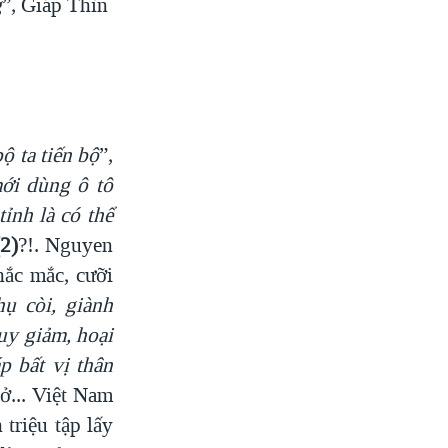
g
”, Giáp Thìn
bộ ta tiến bộ
”,
ới dùng ô tô
ỉnh là
có thể
(2)
?!. Nguyen
hắc mắc, cưỡi
ụ còi
, giành
suy
giảm, hoại
p bất vị thân
ở... Việt Nam
triệu tập lấy