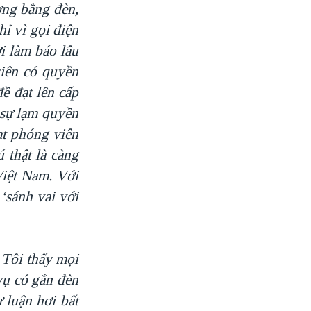
ơng
bằng đèn,
ỉ vì gọi điện
i làm báo lâu
iên có quyền
đề đạt lên cấp
sự lạm quyền
ạt phóng viên
 thật là càng
 Việt Nam. Với
i
‘sánh vai với
:
Tôi thấy mọi
vụ có gắn đèn
ư luận hơi bất