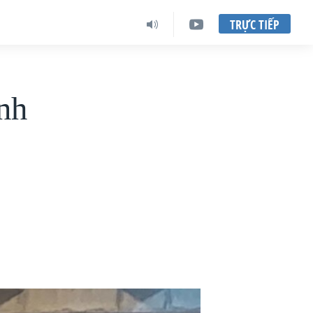
TRỰC TIẾP
nh