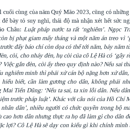
al cuối cùng của năm Quý Mão 2023, cũng có những
 để bày tỏ suy nghĩ, thái độ mà nhận xét hết sức n
ảo Châu:
Luật pháp nước ta rất
‘nghiêm
’. Ngọc Tr
còn bị phạt giam mấy tháng
và một năm án treo vì
‘
- trước đấy báo chí còn dọa có
thể tới năm,
bảy năm tù
đèn, còi, cho nháy đèn
, hụ còi của cô Lệ Hà có
‘gây rồ
 Việc gắn đèn, còi ấy theo quy định nào? Nếu sai th
u nghiêm minh thì phải xử cán bộ nặng hơn xử dân, 
hiểu biết, cần làm gương cho dân, không phải nh
ng Mai Tiến Dũng:
‘Nếu ta sai, ta xin lỗi dân. Nếu dân
iệm trước pháp luật
’. Khác với câu nói của Hồ Chí 
a nhân dân
’, nhiều người có chức quyền trong bộ m
h cao hơn dân nhưng thực ra họ đã làm gì cho dân đ
ặc lợi?
Cô Lệ Hà sẽ dạy con kiểu gì khi chính mình 