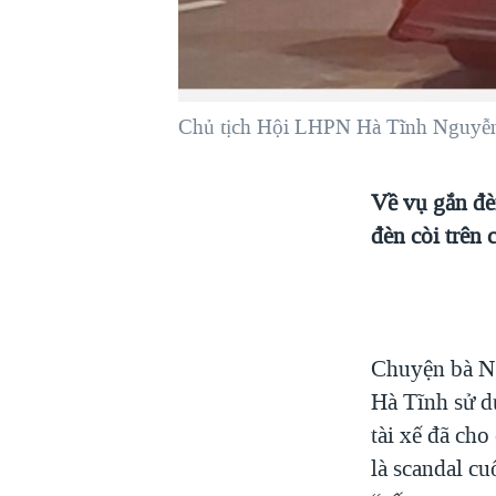
VIỆT NAM
NGƯ DÂN VIỆT VÀ LÀN SÓNG
TRỘM HẢI SÂM
Chủ tịch Hội LHPN Hà Tĩnh Nguyễn 
BÊN KIA QUỐC LỘ: TIẾNG VỌNG
TỪ NÔNG THÔN MỸ
QUAN HỆ VIỆT MỸ
Về vụ gắn đèn
đèn còi trên 
Chuyện bà Ng
Hà Tĩnh sử d
tài xế đã ch
là scandal c