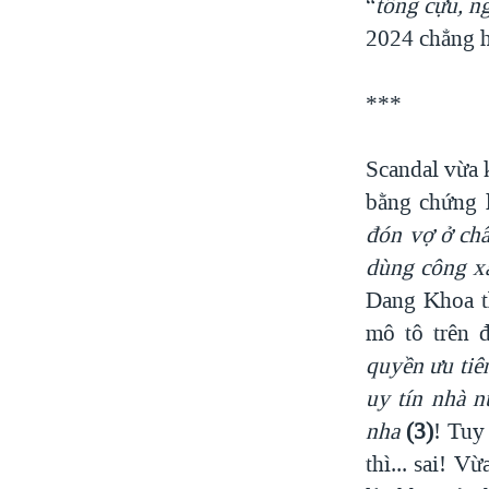
“
tống cựu, n
2024 chẳng hứ
***
Scandal vừa 
bằng chứng 
đón vợ ở ch
dùng công
xa
Dang Khoa th
mô tô trên 
quyền ưu tiê
uy tín nhà n
nha
(3)
! Tuy
thì... sai! 