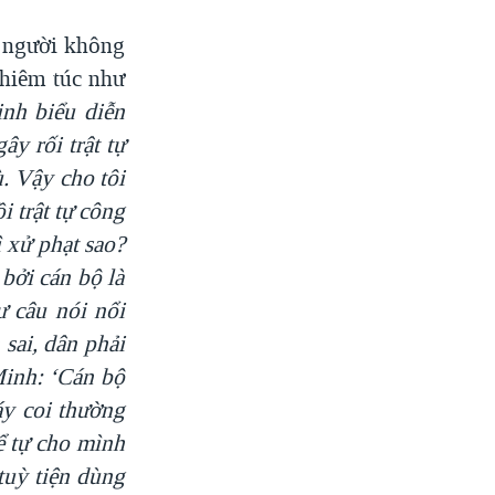
 người không
ghiêm túc như
inh biểu diễn
gây rối trật tự
.
Vậy cho tôi
i trật tự công
ì xử phạt sao?
bởi cán bộ là
ư câu nói nổi
 sai, dân phải
Minh:
‘Cán bộ
áy coi thường
ể tự cho mình
tuỳ tiện dùng