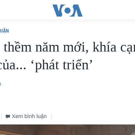
LUẬN
 thềm năm mới, khía cạ
ủa... ‘phát triển’
n
Xem bình luận