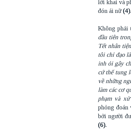
lời khai và 
đón ái nữ
(4)
Không phải 
đầu tiên tron
Tết nhân tiệ
tôi chỉ đạo là
inh ỏi gây c
cứ thế tung 
về những ng
làm các cơ q
phạm và
xử 
phỏng đoán 
bởi người đ
(6)
.