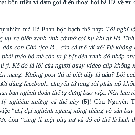
phạt bốn triệu vì dám gọi điện thoại hỏi bà Hà về vụ
.
tự nhiên mà Hà Phan bộc bạch thế này:
Tôi nghĩ lỗ
g
vụ xe biển xanh
tình cờ mở
còi hụ khi
từ Hà Tĩnh
n đón con Chủ tịch là
... của cá thể tài xế!
Đã không
c
phải tháo bỏ mà còn tự ý bật đèn xanh đỏ nhấp nhá
hú ý. Kế
đó là lỗi của
người quay video
clip không
x
lên mạng. Không
post thì ai biết đấy là đâu?
Lỗi cuố
ười dùng
facebook
, chuyển tứ tung rồi phẫn nộ khôn
uan ban ngành đoàn thể tự dưng bao việc. Nên làm r
lý nghiêm những cá thể này
(5)
! Còn Nguyễn T
việc “
chị đại nghênh ngang xông thẳng vô sân bay
ược đón
“cũng là một phụ nữ và
đó có thể là lãnh đ