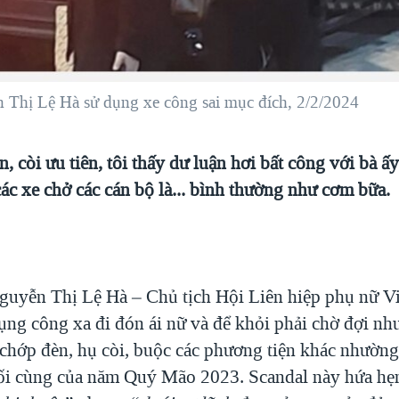
Thị Lệ Hà sử dụng xe công sai mục đích, 2/2/2024
, còi ưu tiên, tôi thấy dư luận hơi bất công với bà ấy
các xe chở các cán bộ là... bình thường như cơm bữa.
uyễn Thị Lệ Hà – Chủ tịch Hội Liên hiệp phụ nữ Vi
ụng công xa đi đón ái nữ và để khỏi phải chờ đợi nh
o chớp đèn, hụ còi, buộc các phương tiện khác nhườ
uối cùng của năm Quý Mão 2023. Scandal này hứa hẹ