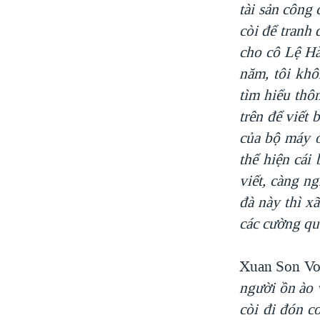
tài sản công
còi để tranh
cho cô Lệ Hà
năm, tôi khô
tìm hiểu thôn
trên để viết b
của bộ máy ở
thể hiện cái
viết, càng ng
đà này thì x
các cường q
Xuan Son Vo 
người ồn ào 
còi đi đón co