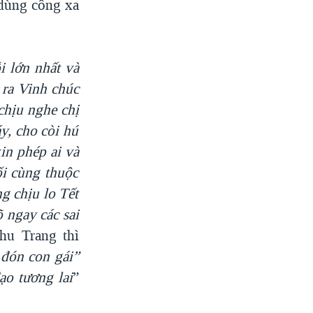
 dùng công xa
i lớn nhất và
 ra Vinh chúc
hịu nghe chị
y, cho
còi hú
in phép ai và
i cùng thuộc
g chịu lo Tết
õ ngay
các sai
hu Trang thì
 đón con gái
”
ạo tương lai
”