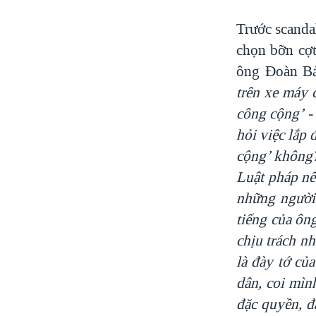
Trước scand
chọn bỡn cợt
ông Đoàn B
trên xe máy 
công cộng
’ 
hỏi việc lắp 
cộng
’ không?
Luật pháp nế
những người 
tiếng của ô
chịu trách nh
là đày tớ củ
dân, coi mìn
đặc quyền, đ