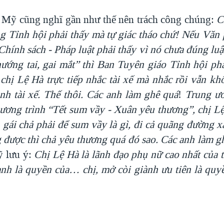
 Mỹ cũng nghĩ gần như thế nên trách công chúng:
C
g Tỉnh hội phải thấy mà tự giác tháo chứ! Nếu
Văn 
Chính sách - Pháp luật phải thấy vì nó chưa đúng luậ
ướng tai
, gai mắt” thì Ban Tuyên giáo Tỉnh hội phải
chị Lệ Hà trực tiếp nhắc tài xế
mà nhắc rồi vẫn khô
 anh tài xế. Thế thôi. Các anh làm ghê quá
!
Trung ư
hương trình
“Tết sum vầy - Xuân yêu thương
”, chị L
 gái chả phải để sum vầy là gì
, đi cả quãng đường x
 được thì chả yêu thương quá đó sao. Các anh làm g
 lưu ý:
C
hị Lệ Hà là lãnh đạo phụ nữ cao nhất của 
anh là quyền của… chị, mở còi
giành ưu tiên là quyề