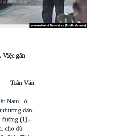
. Việc gắn
Trân Văn
ệt Nam - ở
ư thường dân,
ng đường
(1)
...
n, cho dù