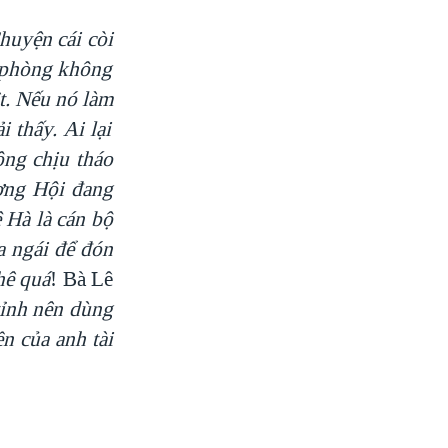
huyện cái còi
phòng không
t
. Nếu nó làm
 thấy. Ai lại
ng chịu tháo
ơng Hội đang
ệ Hà là cán bộ
a ngái để đón
hê quá
! Bà Lê
tỉnh
nên dùng
n của anh tài