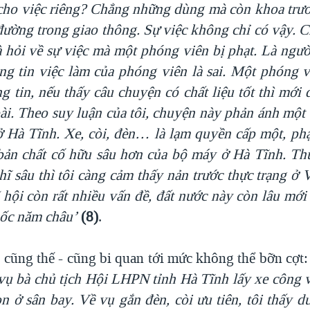
 cho việc riêng? Chẳng những dùng mà còn khoa trư
 đường trong giao thông.
Sự việc không chỉ có vậy. Ch
 hỏi về sự việc mà một phóng viên bị phạt. Là ngườ
ng tin việc làm của phóng viên là sai.
Một phóng v
g tin, nếu thấy câu chuyện có chất liệu tốt thì mới 
ài.
Theo suy luận của tôi, chuyện
này phản ánh một 
 Hà Tĩnh. Xe, còi, đèn… là lạm quyền cấp một, ph
 bản chất cố hữu sâu hơn của bộ máy ở Hà Tĩnh.
Thú
hĩ sâu thì tôi càng cảm thấy nản trước thực trạng ở
ã hội còn rất nhiều vấn đề, đất nước này còn lâu mớ
uốc năm châu
’
(8)
.
cũng thế - cũng bi quan tới mức không thể bỡn cợt
vụ bà chủ tịch Hội LHPN tỉnh Hà Tĩnh lấy xe công 
n ở sân bay. Về vụ gắn đèn, còi ưu tiên, tôi thấy d