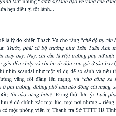
ghinh tân
” nhưng “
dưới sự lãnh đạo vẻ vang của đản
a hẹn điều gì tốt lành...
kể là lý do khiến Thach Vu cho rằng “
chế độ ta, cán 
là:
T
rước, phải cỡ
bộ trưởng như
Trần Tuấn Anh m
ân máy bay.
Nay, chỉ cần là Hội
trưởng phụ nữ
một t
 gắn đèn chớp và còi hụ đi đón con gái ở sân bay
ì nhìn scandal như một ví dụ để so sánh và nêu t
đường vắng rồi đăng lên mạng, và
“cho
công xa h
n ở phi trường, đường phố làm náo động cõi mạng, 
ước, tội nào nặng hơn
?”
Đồng thời lưu ý:
Luật phá
 lưu ý đó chính xác mọi lúc, mọi nơi nhưng... riêng 
Vừa có một phóng viên bị Thanh tra Sở TTTT Hà Tĩnh 