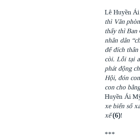
Lê Huyền Ái
thì Văn phòn
thấy thì Ban 
nhân dân “ch
để đích thân 
còi. Lỗi tại
phát động c
Hội, đón con
con cho bằng
Huyền Ái Mỹ
xe biển số x
xế
(6)
!
***