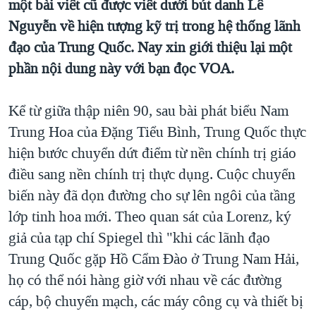
một bài viết cũ được viết dưới bút danh Lê
QUAN HỆ VIỆT MỸ
Nguyễn về hiện tượng kỹ trị trong hệ thống lãnh
đạo của Trung Quốc. Nay xin giới thiệu lại một
phần nội dung này với bạn đọc VOA.
Kể từ giữa thập niên 90, sau bài phát biểu Nam
Trung Hoa của Đặng Tiểu Bình, Trung Quốc thực
hiện bước chuyển dứt điểm từ nền chính trị giáo
điều sang nền chính trị thực dụng. Cuộc chuyển
biến này đã dọn đường cho sự lên ngôi của tầng
lớp tinh hoa mới. Theo quan sát của Lorenz, ký
giả của tạp chí Spiegel thì "khi các lãnh đạo
Trung Quốc gặp Hồ Cẩm Đào ở Trung Nam Hải,
họ có thể nói hàng giờ với nhau về các đường
cáp, bộ chuyển mạch, các máy công cụ và thiết bị