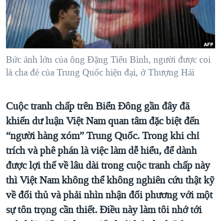
TẠI
VIDEO
"Tìm"
NGƯỜI VIỆT HẢI NGOẠI
HÀNH TRÌNH BẦU CỬ 2024
NGHE
ĐỜI SỐNG
MỘT NĂM CHIẾN TRANH TẠI DẢI GAZA
KINH TẾ
MẠNG XÃ HỘI
GIẢI MÃ VÀNH ĐAI & CON ĐƯỜNG
Bức ảnh lớn của ông Đặng Tiểu Bình, người được coi
KHOA HỌC
là cha đẻ của Trung Quốc hiện đại, ở Thượng Hải
NGÀY TỊ NẠN THẾ GIỚI
SỨC KHOẺ
TRỊNH VĨNH BÌNH - NGƯỜI HẠ 'BÊN THẮNG CUỘC'
Ngôn ngữ khác
VĂN HOÁ
Cuộc tranh chấp trên Biển Đông gần đây đã
GROUND ZERO – XƯA VÀ NAY
THỂ THAO
khiến dư luận Việt Nam quan tâm đặc biệt đến
CHI PHÍ CHIẾN TRANH AFGHANISTAN
“người hàng xóm” Trung Quốc. Trong khi chỉ
GIÁO DỤC
CÁC GIÁ TRỊ CỘNG HÒA Ở VIỆT NAM
trích và phê phán là việc làm dễ hiểu, để dành
THƯỢNG ĐỈNH TRUMP-KIM TẠI VIỆT NAM
được lợi thế về lâu dài trong cuộc tranh chấp này
thì Việt Nam không thể không nghiên cứu thật kỹ
TRỊNH VĨNH BÌNH VS. CHÍNH PHỦ VIỆT NAM
về đối thủ và phải nhìn nhận đối phương với một
NGƯ DÂN VIỆT VÀ LÀN SÓNG TRỘM HẢI SÂM
sự tôn trọng cần thiết. Điều này làm tôi nhớ tới
BÊN KIA QUỐC LỘ: TIẾNG VỌNG TỪ NÔNG THÔN MỸ