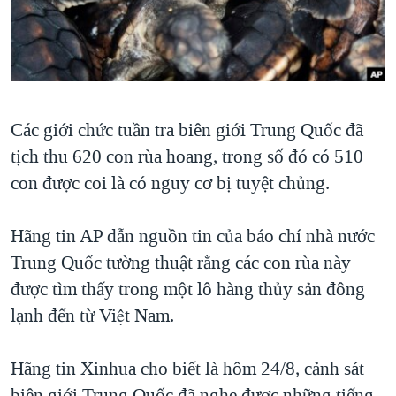
TẠI
VIDEO
"Tìm"
NGƯỜI VIỆT HẢI NGOẠI
HÀNH TRÌNH BẦU CỬ 2024
NGHE
ĐỜI SỐNG
MỘT NĂM CHIẾN TRANH TẠI DẢI GAZA
KINH TẾ
MẠNG XÃ HỘI
GIẢI MÃ VÀNH ĐAI & CON ĐƯỜNG
KHOA HỌC
Các giới chức tuần tra biên giới Trung Quốc đã
NGÀY TỊ NẠN THẾ GIỚI
SỨC KHOẺ
tịch thu 620 con rùa hoang, trong số đó có 510
TRỊNH VĨNH BÌNH - NGƯỜI HẠ 'BÊN THẮNG CUỘC'
Ngôn ngữ khác
VĂN HOÁ
con được coi là có nguy cơ bị tuyệt chủng.
GROUND ZERO – XƯA VÀ NAY
THỂ THAO
CHI PHÍ CHIẾN TRANH AFGHANISTAN
Hãng tin AP dẫn nguồn tin của báo chí nhà nước
GIÁO DỤC
Trung Quốc tường thuật rằng các con rùa này
CÁC GIÁ TRỊ CỘNG HÒA Ở VIỆT NAM
được tìm thấy trong một lô hàng thủy sản đông
THƯỢNG ĐỈNH TRUMP-KIM TẠI VIỆT NAM
lạnh đến từ Việt Nam.
TRỊNH VĨNH BÌNH VS. CHÍNH PHỦ VIỆT NAM
NGƯ DÂN VIỆT VÀ LÀN SÓNG TRỘM HẢI SÂM
Hãng tin Xinhua cho biết là hôm 24/8, cảnh sát
BÊN KIA QUỐC LỘ: TIẾNG VỌNG TỪ NÔNG THÔN MỸ
biên giới Trung Quốc đã nghe được những tiếng