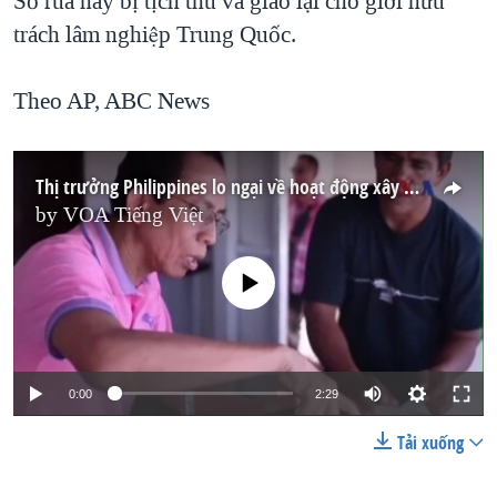
Số rùa này bị tịch thu và giao lại cho giới hữu
trách lâm nghiệp Trung Quốc.
Theo AP, ABC News
Thị trưởng Philippines lo ngại về hoạt động xây cất của Trung Quốc
by
VOA Tiếng Việt
No media source currently available
0:00
2:29
Tải xuống