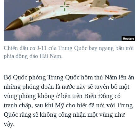
TẠI
VIDEO
"Tìm"
NGƯỜI VIỆT HẢI NGOẠI
HÀNH TRÌNH BẦU CỬ 2024
NGHE
ĐỜI SỐNG
MỘT NĂM CHIẾN TRANH TẠI DẢI GAZA
KINH TẾ
MẠNG XÃ HỘI
GIẢI MÃ VÀNH ĐAI & CON ĐƯỜNG
KHOA HỌC
NGÀY TỊ NẠN THẾ GIỚI
Chiến đấu cơ J-11 của Trung Quốc bay ngang bầu trời
SỨC KHOẺ
phía đông đảo Hải Nam.
TRỊNH VĨNH BÌNH - NGƯỜI HẠ 'BÊN THẮNG CUỘC'
Ngôn ngữ khác
VĂN HOÁ
GROUND ZERO – XƯA VÀ NAY
THỂ THAO
Bộ Quốc phòng Trung Quốc hôm thứ Năm lên án
CHI PHÍ CHIẾN TRANH AFGHANISTAN
GIÁO DỤC
những phỏng đoán là nước này sẽ tuyên bố một
CÁC GIÁ TRỊ CỘNG HÒA Ở VIỆT NAM
vùng phòng không ở bên trên Biển Đông có
THƯỢNG ĐỈNH TRUMP-KIM TẠI VIỆT NAM
tranh chấp, sau khi Mỹ cho biết đã nói với Trung
Quốc rằng sẽ không công nhận một vùng như
TRỊNH VĨNH BÌNH VS. CHÍNH PHỦ VIỆT NAM
vậy.
NGƯ DÂN VIỆT VÀ LÀN SÓNG TRỘM HẢI SÂM
BÊN KIA QUỐC LỘ: TIẾNG VỌNG TỪ NÔNG THÔN MỸ