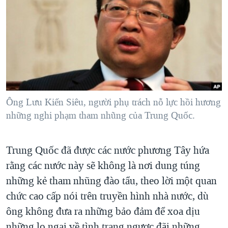
TẠI
VIDEO
"Tìm"
NGƯỜI VIỆT HẢI NGOẠI
HÀNH TRÌNH BẦU CỬ 2024
NGHE
ĐỜI SỐNG
MỘT NĂM CHIẾN TRANH TẠI DẢI GAZA
KINH TẾ
MẠNG XÃ HỘI
GIẢI MÃ VÀNH ĐAI & CON ĐƯỜNG
KHOA HỌC
NGÀY TỊ NẠN THẾ GIỚI
SỨC KHOẺ
TRỊNH VĨNH BÌNH - NGƯỜI HẠ 'BÊN THẮNG CUỘC'
Ông Lưu Kiến Siêu, người phụ trách nỗ lực hồi hương
Ngôn ngữ khác
VĂN HOÁ
GROUND ZERO – XƯA VÀ NAY
những nghi phạm tham nhũng của Trung Quốc.
THỂ THAO
CHI PHÍ CHIẾN TRANH AFGHANISTAN
GIÁO DỤC
Trung Quốc đã được các nước phương Tây hứa
CÁC GIÁ TRỊ CỘNG HÒA Ở VIỆT NAM
rằng các nước này sẽ không là nơi dung túng
THƯỢNG ĐỈNH TRUMP-KIM TẠI VIỆT NAM
những kẻ tham nhũng đào tẩu, theo lời một quan
TRỊNH VĨNH BÌNH VS. CHÍNH PHỦ VIỆT NAM
chức cao cấp nói trên truyền hình nhà nước, dù
NGƯ DÂN VIỆT VÀ LÀN SÓNG TRỘM HẢI SÂM
ông không đưa ra những bảo đảm để xoa dịu
BÊN KIA QUỐC LỘ: TIẾNG VỌNG TỪ NÔNG THÔN MỸ
những lo ngại về tình trạng ngược đãi những