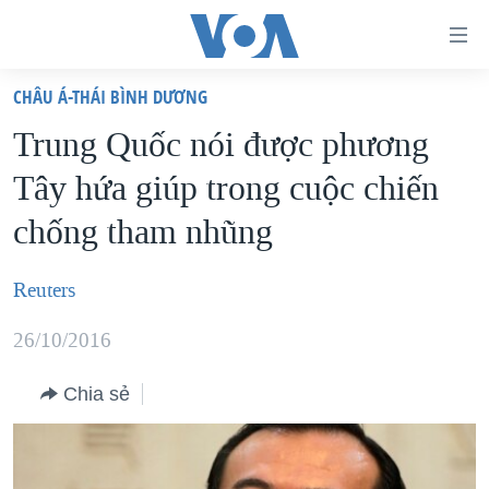
Đường
dẫn
CHÂU Á-THÁI BÌNH DƯƠNG
truy
TRANG CHỦ
Trung Quốc nói được phương
cập
VIỆT NAM
Tây hứa giúp trong cuộc chiến
Tới
HOA KỲ
nội
chống tham nhũng
BIỂN ĐÔNG
dung
THẾ GIỚI
chính
Reuters
BLOG
Tới
26/10/2016
điều
DIỄN ĐÀN
hướng
MỤC
Chia sẻ
chính
CHUYÊN ĐỀ
TỰ DO BÁO CHÍ
Đi
HỌC TIẾNG ANH
VẠCH TRẦN TIN GIẢ
CHIẾN TRANH THƯƠNG MẠI CỦA MỸ: QUÁ KHỨ VÀ HIỆN
tới