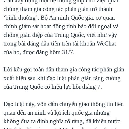
Cần xây dựng một hệ thống giúp cho việc quần
QUAN HỆ VIỆT MỸ
chúng tham gia công tác phản gián trở thành
‘bình thường’, Bộ An ninh Quốc gia, cơ quan
chính giám sát hoạt động tình báo đối ngoại và
chống gián điệp của Trung Quốc, viết như vậy
trong bài đăng đầu tiên trên tài khoản WeChat
của họ, được đăng hôm 31/7.
Lời kêu gọi toàn dân tham gia công tác phản gián
xuất hiện sau khi đạo luật phản gián tăng cường
của Trung Quốc có hiệu lực hồi tháng 7.
Đạo luật này, vốn cấm chuyển giao thông tin liên
quan đến an ninh và lợi ích quốc gia nhưng
không đưa ra định nghĩa rõ ràng, đã khiến nước