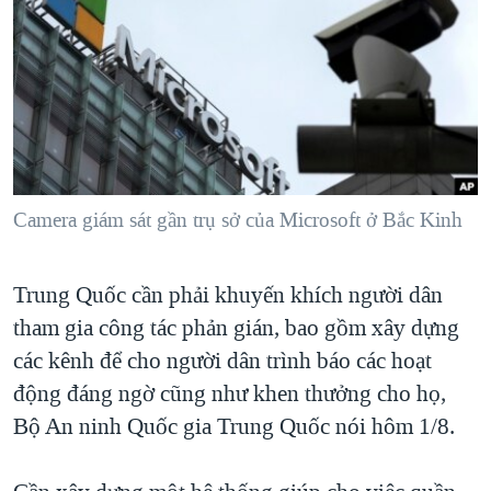
TẠI
VIDEO
"Tìm"
NGƯỜI VIỆT HẢI NGOẠI
HÀNH TRÌNH BẦU CỬ 2024
NGHE
ĐỜI SỐNG
MỘT NĂM CHIẾN TRANH TẠI DẢI GAZA
KINH TẾ
MẠNG XÃ HỘI
GIẢI MÃ VÀNH ĐAI & CON ĐƯỜNG
KHOA HỌC
NGÀY TỊ NẠN THẾ GIỚI
SỨC KHOẺ
TRỊNH VĨNH BÌNH - NGƯỜI HẠ 'BÊN THẮNG CUỘC'
Camera giám sát gần trụ sở của Microsoft ở Bắc Kinh
Ngôn ngữ khác
VĂN HOÁ
GROUND ZERO – XƯA VÀ NAY
THỂ THAO
CHI PHÍ CHIẾN TRANH AFGHANISTAN
Trung Quốc cần phải khuyến khích người dân
GIÁO DỤC
CÁC GIÁ TRỊ CỘNG HÒA Ở VIỆT NAM
tham gia công tác phản gián, bao gồm xây dựng
các kênh để cho người dân trình báo các hoạt
THƯỢNG ĐỈNH TRUMP-KIM TẠI VIỆT NAM
động đáng ngờ cũng như khen thưởng cho họ,
TRỊNH VĨNH BÌNH VS. CHÍNH PHỦ VIỆT NAM
Bộ An ninh Quốc gia Trung Quốc nói hôm 1/8.
NGƯ DÂN VIỆT VÀ LÀN SÓNG TRỘM HẢI SÂM
BÊN KIA QUỐC LỘ: TIẾNG VỌNG TỪ NÔNG THÔN MỸ