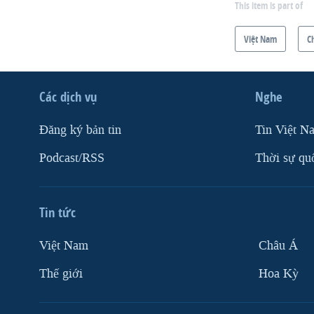
This item is part of
Việt Nam
C
Các dịch vụ
Nghe
Ðăng ký bản tin
Tin Việt N
Podcast/RSS
Thời sự qu
Tin tức
Việt Nam
Châu Á
Thế giới
Hoa Kỳ