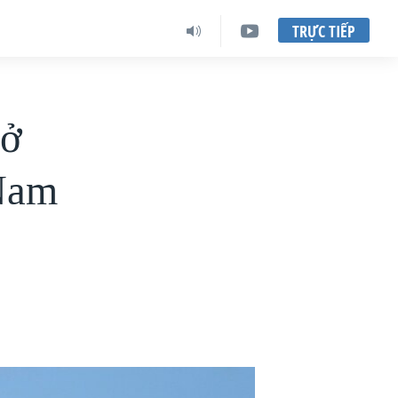
TRỰC TIẾP
 ở
 Nam