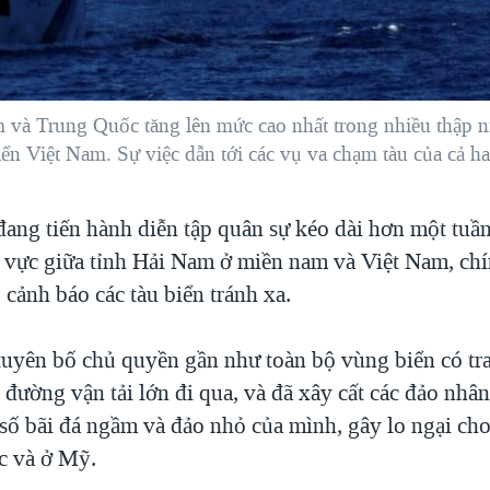
 và Trung Quốc tăng lên mức cao nhất trong nhiều thập n
n Việt Nam. Sự việc dẫn tới các vụ va chạm tàu của cả ha
ang tiến hành diễn tập quân sự kéo dài hơn một tuầ
 vực giữa tỉnh Hải Nam ở miền nam và Việt Nam, ch
 cảnh báo các tàu biển tránh xa.
uyên bố chủ quyền gần như toàn bộ vùng biển có tr
 đường vận tải lớn đi qua, và đã xây cất các đảo nhân
 số bãi đá ngầm và đảo nhỏ của mình, gây lo ngại ch
c và ở Mỹ.