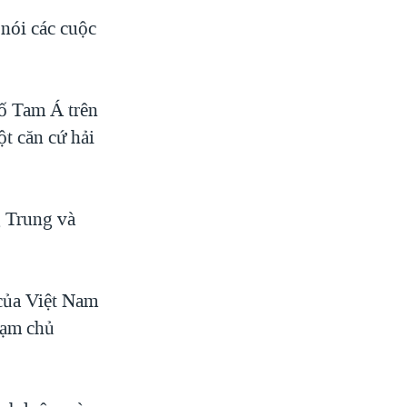
nói các cuộc
ố Tam Á trên
t căn cứ hải
g Trung và
 của Việt Nam
hạm chủ