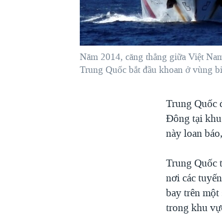
VIỆT NAM
NGƯ DÂN VIỆT VÀ LÀN SÓNG
TRỘM HẢI SÂM
Năm 2014, căng thẳng giữa Việt Nam
BÊN KIA QUỐC LỘ: TIẾNG VỌNG
TỪ NÔNG THÔN MỸ
Trung Quốc bắt đầu khoan ở vùng biể
QUAN HỆ VIỆT MỸ
Trung Quốc đ
Đông tại khu
này loan báo,
Trung Quốc t
nơi các tuyến
bay trên một
trong khu vự