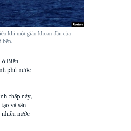
iên khi một giàn khoan dầu của
i bên.
n ở Biển
ính phủ nước
anh chấp này,
 tạo và sân
o nhiều nước