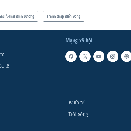
hâu Á-Thái Bình Dương
Tranh chấp Biển Đông
Mạng xã hội
am
ốc tế
Kinh tế
Ðời sống