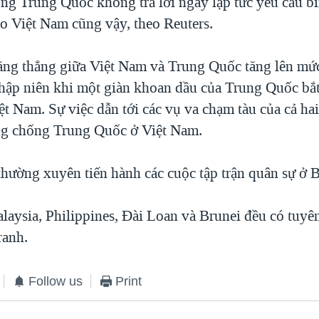
g Trung Quốc không trả lời ngay lập tức yêu cầu bì
o Việt Nam cũng vậy, theo Reuters.
ng thẳng giữa Việt Nam và Trung Quốc tăng lên mức
thập niên khi một giàn khoan dầu của Trung Quốc bắ
t Nam. Sự việc dẫn tới các vụ va chạm tàu của cả hai
ng chống Trung Quốc ở Việt Nam.
hường xuyên tiến hành các cuộc tập trận quân sự ở 
laysia, Philippines, Đài Loan và Brunei đều có tuyê
ranh.
Follow us
Print