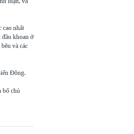
nh luận, và
 cao nhất
t đầu khoan ở
 bên và các
Biển Đông.
n bố chủ