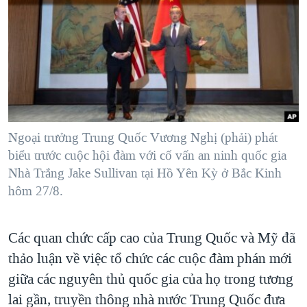
TẠI
VIDEO
"Tìm"
NGƯỜI VIỆT HẢI NGOẠI
HÀNH TRÌNH BẦU CỬ 2024
NGHE
ĐỜI SỐNG
MỘT NĂM CHIẾN TRANH TẠI DẢI GAZA
KINH TẾ
MẠNG XÃ HỘI
GIẢI MÃ VÀNH ĐAI & CON ĐƯỜNG
KHOA HỌC
NGÀY TỊ NẠN THẾ GIỚI
SỨC KHOẺ
TRỊNH VĨNH BÌNH - NGƯỜI HẠ 'BÊN THẮNG CUỘC'
Ngoại trưởng Trung Quốc Vương Nghị (phải) phát
Ngôn ngữ khác
VĂN HOÁ
GROUND ZERO – XƯA VÀ NAY
biểu trước cuộc hội đàm với cố vấn an ninh quốc gia
THỂ THAO
Nhà Trắng Jake Sullivan tại Hồ Yên Kỳ ở Bắc Kinh
CHI PHÍ CHIẾN TRANH AFGHANISTAN
GIÁO DỤC
hôm 27/8.
CÁC GIÁ TRỊ CỘNG HÒA Ở VIỆT NAM
THƯỢNG ĐỈNH TRUMP-KIM TẠI VIỆT NAM
Các quan chức cấp cao của Trung Quốc và Mỹ đã
TRỊNH VĨNH BÌNH VS. CHÍNH PHỦ VIỆT NAM
thảo luận về việc tổ chức các cuộc đàm phán mới
NGƯ DÂN VIỆT VÀ LÀN SÓNG TRỘM HẢI SÂM
giữa các nguyên thủ quốc gia của họ trong tương
lai gần, truyền thông nhà nước Trung Quốc đưa
BÊN KIA QUỐC LỘ: TIẾNG VỌNG TỪ NÔNG THÔN MỸ