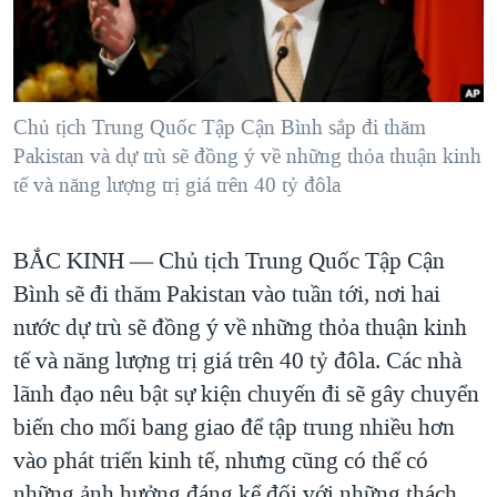
TẠI
VIDEO
"Tìm"
NGƯỜI VIỆT HẢI NGOẠI
HÀNH TRÌNH BẦU CỬ 2024
NGHE
ĐỜI SỐNG
MỘT NĂM CHIẾN TRANH TẠI DẢI GAZA
KINH TẾ
MẠNG XÃ HỘI
Chủ tịch Trung Quốc Tập Cận Bình sắp đi thăm
GIẢI MÃ VÀNH ĐAI & CON ĐƯỜNG
KHOA HỌC
Pakistan và dự trù sẽ đồng ý về những thỏa thuận kinh
NGÀY TỊ NẠN THẾ GIỚI
tế và năng lượng trị giá trên 40 tỷ đôla
SỨC KHOẺ
TRỊNH VĨNH BÌNH - NGƯỜI HẠ 'BÊN THẮNG CUỘC'
Ngôn ngữ khác
VĂN HOÁ
GROUND ZERO – XƯA VÀ NAY
BẮC KINH —
Chủ tịch Trung Quốc Tập Cận
THỂ THAO
CHI PHÍ CHIẾN TRANH AFGHANISTAN
Bình sẽ đi thăm Pakistan vào tuần tới, nơi hai
GIÁO DỤC
nước dự trù sẽ đồng ý về những thỏa thuận kinh
CÁC GIÁ TRỊ CỘNG HÒA Ở VIỆT NAM
tế và năng lượng trị giá trên 40 tỷ đôla. Các nhà
THƯỢNG ĐỈNH TRUMP-KIM TẠI VIỆT NAM
lãnh đạo nêu bật sự kiện chuyến đi sẽ gây chuyển
TRỊNH VĨNH BÌNH VS. CHÍNH PHỦ VIỆT NAM
biến cho mối bang giao để tập trung nhiều hơn
NGƯ DÂN VIỆT VÀ LÀN SÓNG TRỘM HẢI SÂM
vào phát triển kinh tế, nhưng cũng có thể có
BÊN KIA QUỐC LỘ: TIẾNG VỌNG TỪ NÔNG THÔN MỸ
những ảnh hưởng đáng kể đối với những thách