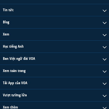
Tin tức
Blog
Xem
Học tiếng Anh
Ban Việt ngữ đài VOA
Xem toàn trang
Tải App của VOA
Vượt tường lửa
Xem thêm