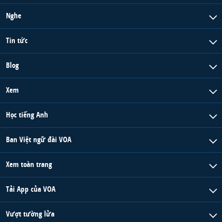
Nghe
Tin tức
Blog
Xem
Học tiếng Anh
Ban Việt ngữ đài VOA
Xem toàn trang
Tải App của VOA
Vượt tường lửa