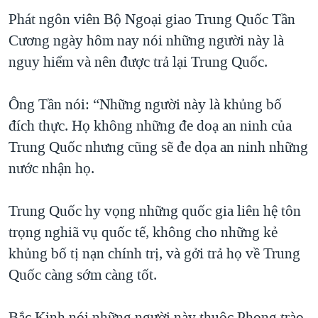
Phát ngôn viên Bộ Ngoại giao Trung Quốc Tần
QUAN HỆ VIỆT MỸ
Cương ngày hôm nay nói những người này là
nguy hiểm và nên được trả lại Trung Quốc.
Ông Tần nói: “Những người này là khủng bố
đích thực. Họ không những đe doạ an ninh của
Trung Quốc nhưng cũng sẽ đe dọa an ninh những
nước nhận họ.
Trung Quốc hy vọng những quốc gia liên hệ tôn
trọng nghiã vụ quốc tế, không cho những kẻ
khủng bố tị nạn chính trị, và gởi trả họ về Trung
Quốc càng sớm càng tốt.
Bắc Kinh nói những người này thuộc Phong trào