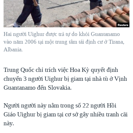
TẠI
VIDEO
"Tìm"
NGƯỜI VIỆT HẢI NGOẠI
HÀNH TRÌNH BẦU CỬ 2024
NGHE
ĐỜI SỐNG
MỘT NĂM CHIẾN TRANH TẠI DẢI GAZA
KINH TẾ
MẠNG XÃ HỘI
Hai người Uighur được trả tự do khỏi Guantanamo
GIẢI MÃ VÀNH ĐAI & CON ĐƯỜNG
KHOA HỌC
vào năm 2006 tại một trung tâm tái định cư ở Tirana,
NGÀY TỊ NẠN THẾ GIỚI
Albania.
SỨC KHOẺ
TRỊNH VĨNH BÌNH - NGƯỜI HẠ 'BÊN THẮNG CUỘC'
Ngôn ngữ khác
VĂN HOÁ
GROUND ZERO – XƯA VÀ NAY
Trung Quốc chỉ trích việc Hoa Kỳ quyết định
THỂ THAO
CHI PHÍ CHIẾN TRANH AFGHANISTAN
chuyển 3 người Uighur bị giam tại nhà tù ở Vịnh
GIÁO DỤC
Guantanamo đến Slovakia.
CÁC GIÁ TRỊ CỘNG HÒA Ở VIỆT NAM
THƯỢNG ĐỈNH TRUMP-KIM TẠI VIỆT NAM
Người người này nằm trong số 22 người Hồi
TRỊNH VĨNH BÌNH VS. CHÍNH PHỦ VIỆT NAM
Giáo Uighur bị giam tại cơ sở gây nhiều tranh cãi
NGƯ DÂN VIỆT VÀ LÀN SÓNG TRỘM HẢI SÂM
này.
BÊN KIA QUỐC LỘ: TIẾNG VỌNG TỪ NÔNG THÔN MỸ