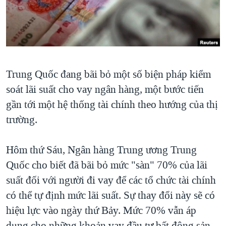
TẠI
VIDEO
"Tìm"
NGƯỜI VIỆT HẢI NGOẠI
HÀNH TRÌNH BẦU CỬ 2024
NGHE
ĐỜI SỐNG
MỘT NĂM CHIẾN TRANH TẠI DẢI GAZA
KINH TẾ
MẠNG XÃ HỘI
GIẢI MÃ VÀNH ĐAI & CON ĐƯỜNG
KHOA HỌC
Trung Quốc đang bãi bỏ một số biện pháp kiểm
NGÀY TỊ NẠN THẾ GIỚI
SỨC KHOẺ
soát lãi suất cho vay ngân hàng, một bước tiến
TRỊNH VĨNH BÌNH - NGƯỜI HẠ 'BÊN THẮNG CUỘC'
Ngôn ngữ khác
VĂN HOÁ
gần tới một hệ thống tài chính theo hướng của thị
GROUND ZERO – XƯA VÀ NAY
trường.
THỂ THAO
CHI PHÍ CHIẾN TRANH AFGHANISTAN
GIÁO DỤC
Hôm thứ Sáu, Ngân hàng Trung ương Trung
CÁC GIÁ TRỊ CỘNG HÒA Ở VIỆT NAM
Quốc cho biết đã bãi bỏ mức "sàn" 70% của lãi
THƯỢNG ĐỈNH TRUMP-KIM TẠI VIỆT NAM
suất đối với người đi vay để các tổ chức tài chính
TRỊNH VĨNH BÌNH VS. CHÍNH PHỦ VIỆT NAM
có thể tự định mức lãi suất. Sự thay đổi này sẽ có
NGƯ DÂN VIỆT VÀ LÀN SÓNG TRỘM HẢI SÂM
hiệu lực vào ngày thứ Bảy. Mức 70% vẫn áp
BÊN KIA QUỐC LỘ: TIẾNG VỌNG TỪ NÔNG THÔN MỸ
dụng cho những khoản vay đầu tư bất động sản.