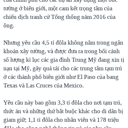
tường ở biên giới, một cam kết trọng tâm của
QUAN HỆ VIỆT MỸ
chiến dịch tranh cử Tổng thống năm 2016 của
ông.
Nhưng yêu cầu 4,5 tỉ đôla không nằm trong ngân
khoản xây tường, và được đưa ra trong bối cảnh
số lượng kỉ lục các gia đình Trung Mỹ đang xin tị
nạn tại Mỹ, gây quá tải cho các trung tâm tạm trú
ở các thành phố biên giới như El Paso của bang
Texas và Las Cruces của Mexico.
Yêu cầu này bao gồm 3,3 tỉ đôla cho nơi tạm trú,
thức ăn và những thứ bắt buộc khác cho di dân bị
giam giữ; 1,1 tỉ đôla cho nhân viên và 178 triệu