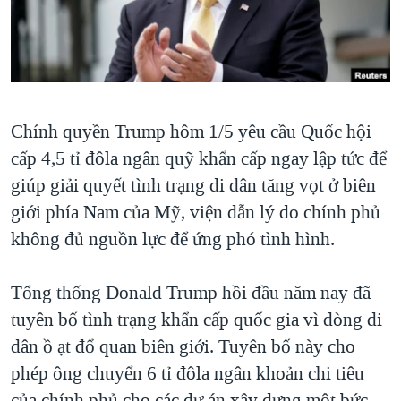
TẠI
VIDEO
"Tìm"
NGƯỜI VIỆT HẢI NGOẠI
HÀNH TRÌNH BẦU CỬ 2024
NGHE
ĐỜI SỐNG
MỘT NĂM CHIẾN TRANH TẠI DẢI GAZA
KINH TẾ
MẠNG XÃ HỘI
GIẢI MÃ VÀNH ĐAI & CON ĐƯỜNG
KHOA HỌC
Chính quyền Trump hôm 1/5 yêu cầu Quốc hội
NGÀY TỊ NẠN THẾ GIỚI
SỨC KHOẺ
cấp 4,5 tỉ đôla ngân quỹ khẩn cấp ngay lập tức để
TRỊNH VĨNH BÌNH - NGƯỜI HẠ 'BÊN THẮNG CUỘC'
Ngôn ngữ khác
VĂN HOÁ
giúp giải quyết tình trạng di dân tăng vọt ở biên
GROUND ZERO – XƯA VÀ NAY
giới phía Nam của Mỹ, viện dẫn lý do chính phủ
THỂ THAO
CHI PHÍ CHIẾN TRANH AFGHANISTAN
không đủ nguồn lực để ứng phó tình hình.
GIÁO DỤC
CÁC GIÁ TRỊ CỘNG HÒA Ở VIỆT NAM
Tổng thống Donald Trump hồi đầu năm nay đã
THƯỢNG ĐỈNH TRUMP-KIM TẠI VIỆT NAM
tuyên bố tình trạng khẩn cấp quốc gia vì dòng di
TRỊNH VĨNH BÌNH VS. CHÍNH PHỦ VIỆT NAM
dân ồ ạt đổ quan biên giới. Tuyên bố này cho
NGƯ DÂN VIỆT VÀ LÀN SÓNG TRỘM HẢI SÂM
phép ông chuyển 6 tỉ đôla ngân khoản chi tiêu
BÊN KIA QUỐC LỘ: TIẾNG VỌNG TỪ NÔNG THÔN MỸ
của chính phủ cho các dự án xây dựng một bức