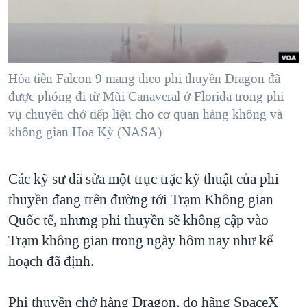
TẠI
VIDEO
"Tìm"
NGƯỜI VIỆT HẢI NGOẠI
HÀNH TRÌNH BẦU CỬ 2024
NGHE
ĐỜI SỐNG
MỘT NĂM CHIẾN TRANH TẠI DẢI GAZA
KINH TẾ
MẠNG XÃ HỘI
Hỏa tiễn Falcon 9 mang theo phi thuyền Dragon đã
GIẢI MÃ VÀNH ĐAI & CON ĐƯỜNG
KHOA HỌC
được phóng đi từ Mũi Canaveral ở Florida trong phi
NGÀY TỊ NẠN THẾ GIỚI
vụ chuyên chở tiếp liệu cho cơ quan hàng không và
SỨC KHOẺ
TRỊNH VĨNH BÌNH - NGƯỜI HẠ 'BÊN THẮNG CUỘC'
không gian Hoa Kỳ (NASA)
Ngôn ngữ khác
VĂN HOÁ
GROUND ZERO – XƯA VÀ NAY
THỂ THAO
Các kỹ sư đã sửa một trục trặc kỹ thuật của phi
CHI PHÍ CHIẾN TRANH AFGHANISTAN
GIÁO DỤC
thuyền đang trên đường tới Trạm Không gian
CÁC GIÁ TRỊ CỘNG HÒA Ở VIỆT NAM
Quốc tế, nhưng phi thuyền sẽ không cập vào
THƯỢNG ĐỈNH TRUMP-KIM TẠI VIỆT NAM
Trạm không gian trong ngày hôm nay như kế
TRỊNH VĨNH BÌNH VS. CHÍNH PHỦ VIỆT NAM
hoạch đã định.
NGƯ DÂN VIỆT VÀ LÀN SÓNG TRỘM HẢI SÂM
Phi thuyền chở hàng Dragon, do hãng SpaceX
BÊN KIA QUỐC LỘ: TIẾNG VỌNG TỪ NÔNG THÔN MỸ