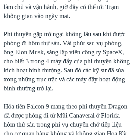
làm chủ và vận hành, giờ đây có thể tới Trạm
QUAN HỆ VIỆT MỸ
không gian vào ngày mai.
Phi thuyền gặp trở ngại không lâu sau khi được
phóng đi hôm thứ sáu. Vài phút sau vụ phóng,
ông Elon Musk, sáng lập viên công ty SpaceX,
cho biết 3 trong 4 máy đẩy của phi thuyền không
kích hoạt bình thường. Sau đó các kỹ sư đã sửa
xong những trục trặc và các máy đẩy hoạt động
bình thường trở lại.
Hỏa tiễn Falcon 9 mang theo phi thuyền Dragon
đã được phóng đi từ Mũi Canaveral ở Florida
hôm thứ sáu trong phi vụ chuyên chở tiếp liệu
cho cơ quan hàng không và không gian Hoa Kỳ,