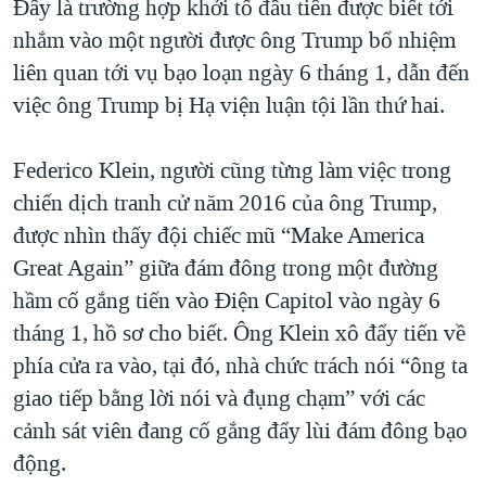
Đây là trường hợp khởi tố đầu tiên được biết tới
QUAN HỆ VIỆT MỸ
nhắm vào một người được ông Trump bổ nhiệm
liên quan tới vụ bạo loạn ngày 6 tháng 1, dẫn đến
việc ông Trump bị Hạ viện luận tội lần thứ hai.
Federico Klein, người cũng từng làm việc trong
chiến dịch tranh cử năm 2016 của ông Trump,
được nhìn thấy đội chiếc mũ “Make America
Great Again” giữa đám đông trong một đường
hầm cố gắng tiến vào Điện Capitol vào ngày 6
tháng 1, hồ sơ cho biết. Ông Klein xô đẩy tiến về
phía cửa ra vào, tại đó, nhà chức trách nói “ông ta
giao tiếp bằng lời nói và đụng chạm” với các
cảnh sát viên đang cố gắng đẩy lùi đám đông bạo
động.