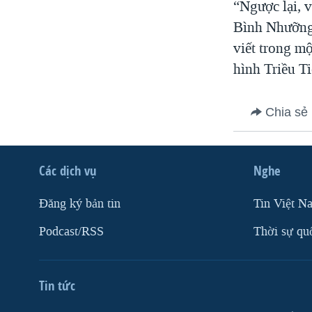
“Ngược lại, v
Bình Nhưỡng 
viết trong m
hình Triều Ti
Chia sẻ
Các dịch vụ
Nghe
Ðăng ký bản tin
Tin Việt N
Podcast/RSS
Thời sự qu
Tin tức