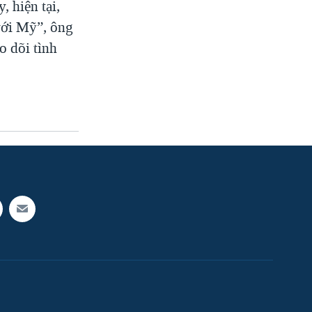
, hiện tại,
với Mỹ”, ông
o dõi tình