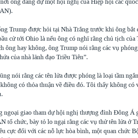
 nơi ông đang dự một hội nghị của Hiệp hội các quố
AN).
ng Trump được hỏi tại Nhà Trắng trước khi ông bắt
ầu cử tới Ohio là nếu ông có nghĩ rằng chủ tịch của 
ch ông hay không, ông Trump nói rằng các vụ phóng
hứa của nhà lãnh đạo Triều Tiên”.
ng nói rằng các tên lửa được phóng là loại tầm ngắ
 không có thỏa thuận về điều đó. Tôi thấy không có v
u.
g ngoại giao tham dự hội nghị thượng đỉnh Đông Á
 tổ chức, bày tỏ lo ngại rằng các vụ thử tên lửa ở T
iêu cực đối với các nỗ lực hòa bình, một quan chức 