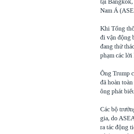
tại Bangkok,
Nam Á (ASE
Khi Tổng thố
đi vận động b
đang thử thá
phạm các lời 
Ông Trump cũ
đã hoàn toàn
ông phát biể
Các bộ trưởn
gia, do ASEAN
ra tác động t