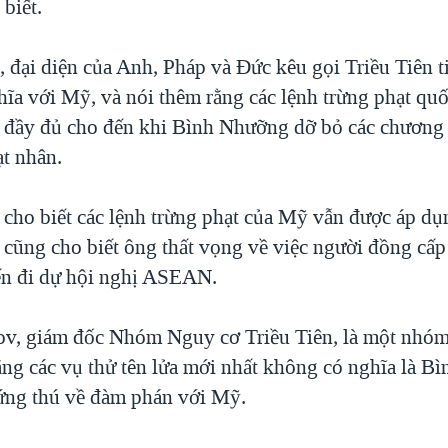
biết.
, đại diện của Anh, Pháp và Đức kêu gọi Triều Tiên 
ĩa với Mỹ, và nói thêm rằng các lệnh trừng phạt quố
i đầy đủ cho đến khi Bình Nhưỡng dỡ bỏ các chương t
ạt nhân.
ho biết các lệnh trừng phạt của Mỹ vẫn được áp dụ
ũng cho biết ông thất vọng về việc người đồng cấp
ến đi dự hội nghị ASEAN.
v, giám đốc Nhóm Nguy cơ Triều Tiên, là một nhóm
rằng các vụ thử tên lửa mới nhất không có nghĩa là 
ứng thú về đàm phán với Mỹ.