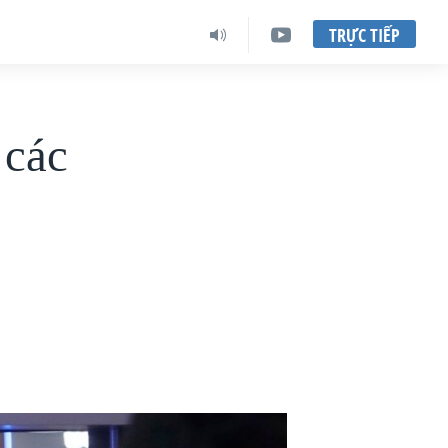
TRỰC TIẾP
 các