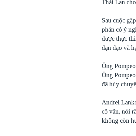
Thái Lan cho 
Sau cuộc gặp
phán có ý ngh
được thực th
đạn đạo và h
Ông Pompeo c
Ông Pompeo c
đã hủy chuy
Andrei Lanko
cố vấn, nói 
không còn h