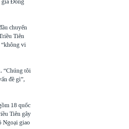
c gia Đông
 đầu chuyến
Triều Tiên
 “không vi
n. “Chúng tôi
ấn đề gì”,
 gồm 18 quốc
riều Tiên gây
Bộ Ngoại giao