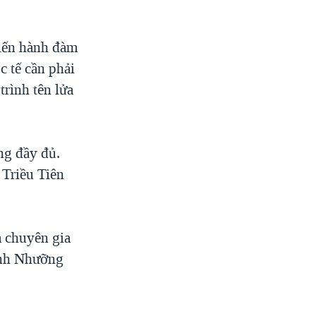
tiến hành đàm
c tế cần phải
rình tên lửa
ng đầy đủ.
 Triều Tiên
 chuyên gia
Bình Nhưỡng