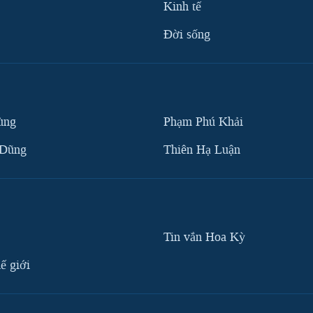
Kinh tế
Ðời sống
ùng
Phạm Phú Khải
 Dũng
Thiên Hạ Luận
Tin vắn Hoa Kỳ
ế giới