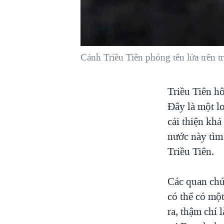
VIỆT NAM
NGƯ DÂN VIỆT VÀ LÀN SÓNG
TRỘM HẢI SÂM
Cảnh Triều Tiên phóng tên lửa trên 
BÊN KIA QUỐC LỘ: TIẾNG VỌNG
TỪ NÔNG THÔN MỸ
QUAN HỆ VIỆT MỸ
Triều Tiên hô
Đây là một lo
cải thiện kh
nước này tìm
Triều Tiên.
Các quan chứ
có thể có mộ
ra, thậm chí