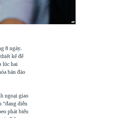
ng 8 ngày.
thiết kế để
 lúc hai
hóa bán đảo
nh ngoại giao
n “đang diễn
peo phát biểu