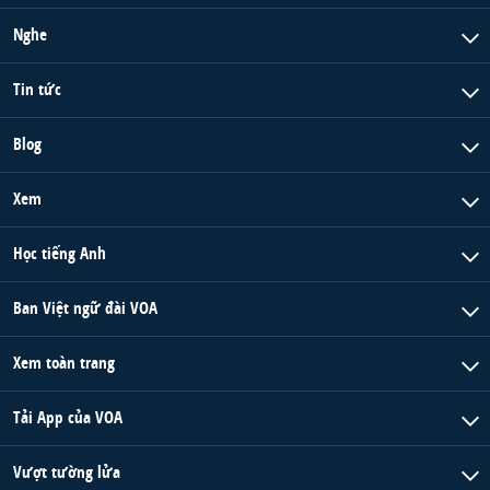
Nghe
Tin tức
Blog
Xem
Học tiếng Anh
Ban Việt ngữ đài VOA
Xem toàn trang
Tải App của VOA
Vượt tường lửa