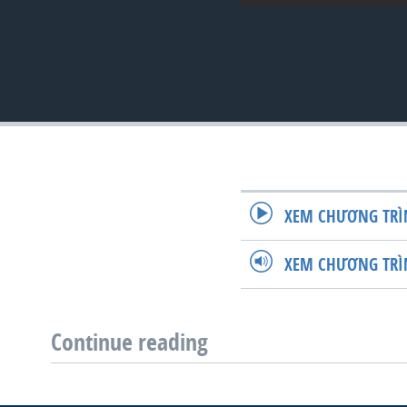
VIỆT NAM
NGƯ DÂN VIỆT VÀ LÀN SÓNG
TRỘM HẢI SÂM
BÊN KIA QUỐC LỘ: TIẾNG VỌNG
TỪ NÔNG THÔN MỸ
QUAN HỆ VIỆT MỸ
XEM CHƯƠNG TRÌ
XEM CHƯƠNG TRÌ
Continue reading