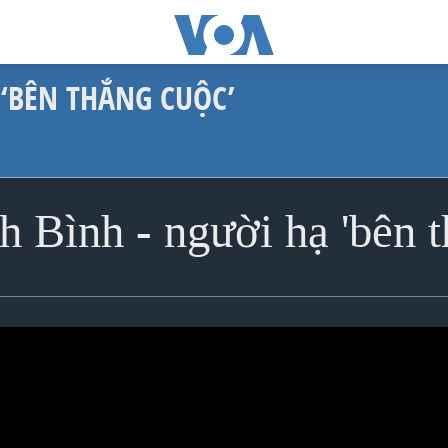
 ‘BÊN THẮNG CUỘC’
h Bình - người hạ 'bên t