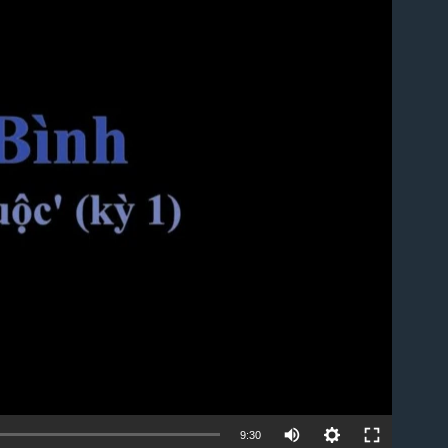
lable
9:30