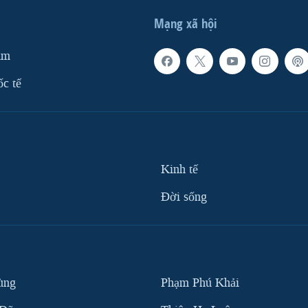
Mạng xã hội
am
ốc tế
Kinh tế
Ðời sống
ùng
Phạm Phú Khải