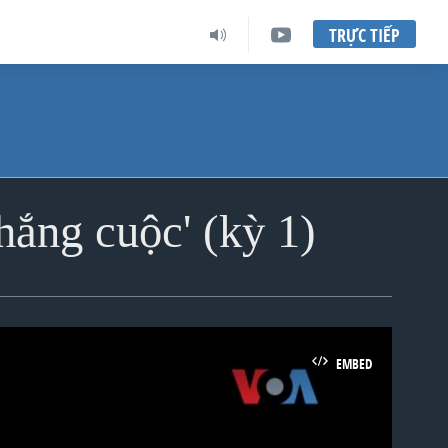
TRỰC TIẾP
hắng cuộc' (kỳ 1)
EMBED