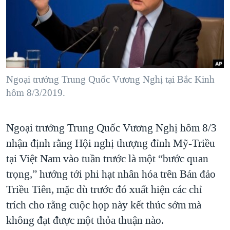
TẠI
VIDEO
"Tìm"
NGƯỜI VIỆT HẢI NGOẠI
HÀNH TRÌNH BẦU CỬ 2024
NGHE
ĐỜI SỐNG
MỘT NĂM CHIẾN TRANH TẠI DẢI GAZA
KINH TẾ
MẠNG XÃ HỘI
GIẢI MÃ VÀNH ĐAI & CON ĐƯỜNG
KHOA HỌC
NGÀY TỊ NẠN THẾ GIỚI
Ngoại trưởng Trung Quốc Vương Nghị tại Bắc Kinh
SỨC KHOẺ
hôm 8/3/2019.
TRỊNH VĨNH BÌNH - NGƯỜI HẠ 'BÊN THẮNG CUỘC'
Ngôn ngữ khác
VĂN HOÁ
GROUND ZERO – XƯA VÀ NAY
THỂ THAO
Ngoại trưởng Trung Quốc Vương Nghị hôm 8/3
CHI PHÍ CHIẾN TRANH AFGHANISTAN
GIÁO DỤC
nhận định rằng Hội nghị thượng đỉnh Mỹ-Triều
CÁC GIÁ TRỊ CỘNG HÒA Ở VIỆT NAM
tại Việt Nam vào tuần trước là một “bước quan
THƯỢNG ĐỈNH TRUMP-KIM TẠI VIỆT NAM
trọng,” hướng tới phi hạt nhân hóa trên Bán đảo
Triều Tiên, mặc dù trước đó xuất hiện các chỉ
TRỊNH VĨNH BÌNH VS. CHÍNH PHỦ VIỆT NAM
trích cho rằng cuộc họp này kết thúc sớm mà
NGƯ DÂN VIỆT VÀ LÀN SÓNG TRỘM HẢI SÂM
không đạt được một thỏa thuận nào.
BÊN KIA QUỐC LỘ: TIẾNG VỌNG TỪ NÔNG THÔN MỸ