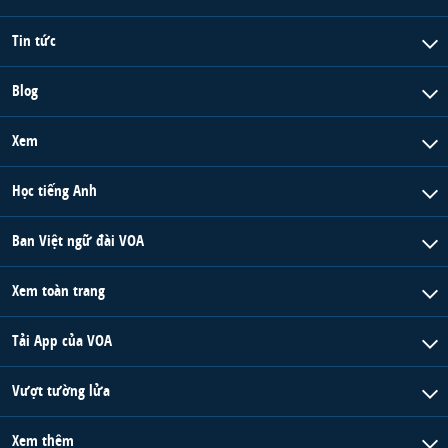
Tin tức
Blog
Xem
Học tiếng Anh
Ban Việt ngữ đài VOA
Xem toàn trang
Tải App của VOA
Vượt tường lửa
Xem thêm