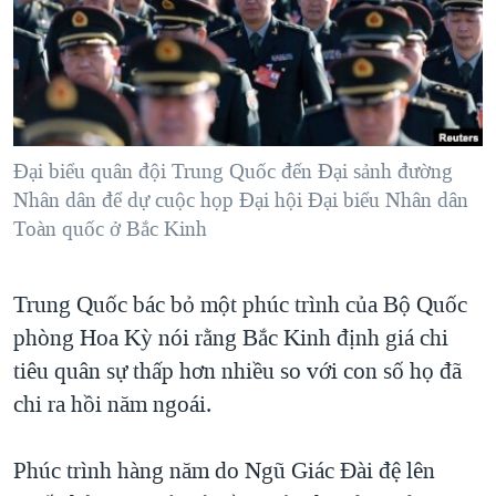
TẠI
VIDEO
"Tìm"
NGƯỜI VIỆT HẢI NGOẠI
HÀNH TRÌNH BẦU CỬ 2024
NGHE
ĐỜI SỐNG
MỘT NĂM CHIẾN TRANH TẠI DẢI GAZA
KINH TẾ
MẠNG XÃ HỘI
GIẢI MÃ VÀNH ĐAI & CON ĐƯỜNG
KHOA HỌC
NGÀY TỊ NẠN THẾ GIỚI
Đại biểu quân đội Trung Quốc đến Đại sảnh đường
SỨC KHOẺ
Nhân dân để dự cuộc họp Đại hội Đại biểu Nhân dân
TRỊNH VĨNH BÌNH - NGƯỜI HẠ 'BÊN THẮNG CUỘC'
Ngôn ngữ khác
VĂN HOÁ
Toàn quốc ở Bắc Kinh
GROUND ZERO – XƯA VÀ NAY
THỂ THAO
CHI PHÍ CHIẾN TRANH AFGHANISTAN
Trung Quốc bác bỏ một phúc trình của Bộ Quốc
GIÁO DỤC
CÁC GIÁ TRỊ CỘNG HÒA Ở VIỆT NAM
phòng Hoa Kỳ nói rằng Bắc Kinh định giá chi
THƯỢNG ĐỈNH TRUMP-KIM TẠI VIỆT NAM
tiêu quân sự thấp hơn nhiều so với con số họ đã
chi ra hồi năm ngoái.
TRỊNH VĨNH BÌNH VS. CHÍNH PHỦ VIỆT NAM
NGƯ DÂN VIỆT VÀ LÀN SÓNG TRỘM HẢI SÂM
Phúc trình hàng năm do Ngũ Giác Đài đệ lên
BÊN KIA QUỐC LỘ: TIẾNG VỌNG TỪ NÔNG THÔN MỸ