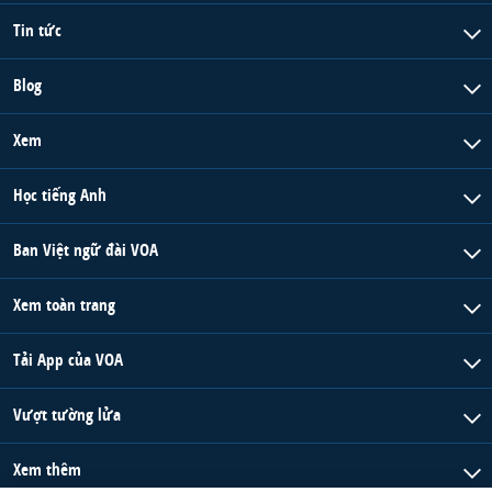
Tin tức
Blog
Xem
Học tiếng Anh
Ban Việt ngữ đài VOA
Xem toàn trang
Tải App của VOA
Vượt tường lửa
Xem thêm