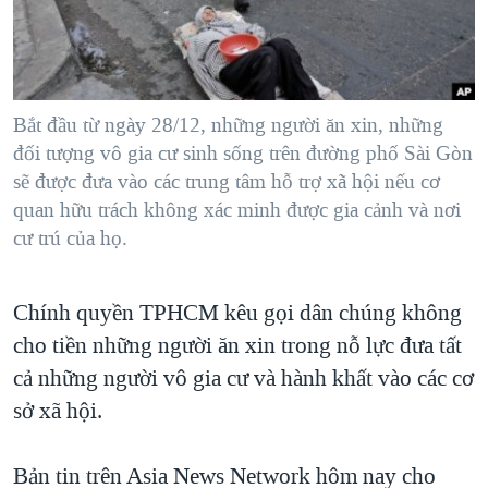
TẠI
VIDEO
"Tìm"
NGƯỜI VIỆT HẢI NGOẠI
HÀNH TRÌNH BẦU CỬ 2024
NGHE
ĐỜI SỐNG
MỘT NĂM CHIẾN TRANH TẠI DẢI GAZA
KINH TẾ
MẠNG XÃ HỘI
Bắt đầu từ ngày 28/12, những người ăn xin, những
GIẢI MÃ VÀNH ĐAI & CON ĐƯỜNG
KHOA HỌC
đối tượng vô gia cư sinh sống trên đường phố Sài Gòn
NGÀY TỊ NẠN THẾ GIỚI
sẽ được đưa vào các trung tâm hỗ trợ xã hội nếu cơ
SỨC KHOẺ
TRỊNH VĨNH BÌNH - NGƯỜI HẠ 'BÊN THẮNG CUỘC'
quan hữu trách không xác minh được gia cảnh và nơi
Ngôn ngữ khác
VĂN HOÁ
cư trú của họ.
GROUND ZERO – XƯA VÀ NAY
THỂ THAO
CHI PHÍ CHIẾN TRANH AFGHANISTAN
GIÁO DỤC
Chính quyền TPHCM kêu gọi dân chúng không
CÁC GIÁ TRỊ CỘNG HÒA Ở VIỆT NAM
cho tiền những người ăn xin trong nỗ lực đưa tất
THƯỢNG ĐỈNH TRUMP-KIM TẠI VIỆT NAM
cả những người vô gia cư và hành khất vào các cơ
TRỊNH VĨNH BÌNH VS. CHÍNH PHỦ VIỆT NAM
sở xã hội.
NGƯ DÂN VIỆT VÀ LÀN SÓNG TRỘM HẢI SÂM
Bản tin trên Asia News Network hôm nay cho
BÊN KIA QUỐC LỘ: TIẾNG VỌNG TỪ NÔNG THÔN MỸ