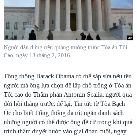
TẠI
VIDEO
"Tìm"
NGƯỜI VIỆT HẢI NGOẠI
HÀNH TRÌNH BẦU CỬ 2024
NGHE
ĐỜI SỐNG
MỘT NĂM CHIẾN TRANH TẠI DẢI GAZA
KINH TẾ
MẠNG XÃ HỘI
GIẢI MÃ VÀNH ĐAI & CON ĐƯỜNG
KHOA HỌC
NGÀY TỊ NẠN THẾ GIỚI
Người dân đứng trên quảng trường trước Tòa án Tối
SỨC KHOẺ
Cao, ngày 13 tháng 2, 2016.
TRỊNH VĨNH BÌNH - NGƯỜI HẠ 'BÊN THẮNG CUỘC'
Ngôn ngữ khác
VĂN HOÁ
GROUND ZERO – XƯA VÀ NAY
THỂ THAO
Tổng thống Barack Obama có thể sắp sửa nêu tên
CHI PHÍ CHIẾN TRANH AFGHANISTAN
GIÁO DỤC
người mà ông lựa chọn để lấp chỗ trống ở Tòa án
CÁC GIÁ TRỊ CỘNG HÒA Ở VIỆT NAM
Tối cao do Thẩm phán Antonin Scalia, người qua
THƯỢNG ĐỈNH TRUMP-KIM TẠI VIỆT NAM
đời hồi tháng trước, để lại. Tin tức từ Tòa Bạch
Ốc cho biết Tổng thống đã rút ngắn danh sách
TRỊNH VĨNH BÌNH VS. CHÍNH PHỦ VIỆT NAM
những người có thể được ông đề cử trong khi quá
NGƯ DÂN VIỆT VÀ LÀN SÓNG TRỘM HẢI SÂM
trình thẩm duyệt bước vào giai đoạn cuối, ngay
BÊN KIA QUỐC LỘ: TIẾNG VỌNG TỪ NÔNG THÔN MỸ