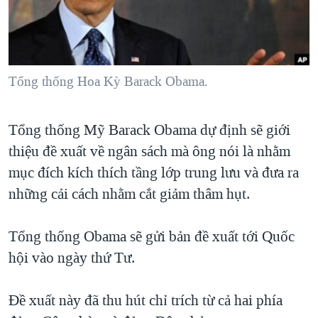
TẠI
VIDEO
"Tìm"
NGƯỜI VIỆT HẢI NGOẠI
HÀNH TRÌNH BẦU CỬ 2024
NGHE
ĐỜI SỐNG
MỘT NĂM CHIẾN TRANH TẠI DẢI GAZA
KINH TẾ
MẠNG XÃ HỘI
Tổng thống Hoa Kỳ Barack Obama.
GIẢI MÃ VÀNH ĐAI & CON ĐƯỜNG
KHOA HỌC
NGÀY TỊ NẠN THẾ GIỚI
SỨC KHOẺ
Tổng thống Mỹ Barack Obama dự định sẽ giới
TRỊNH VĨNH BÌNH - NGƯỜI HẠ 'BÊN THẮNG CUỘC'
Ngôn ngữ khác
VĂN HOÁ
thiệu đề xuất về ngân sách mà ông nói là nhằm
GROUND ZERO – XƯA VÀ NAY
THỂ THAO
mục đích kích thích tầng lớp trung lưu và đưa ra
CHI PHÍ CHIẾN TRANH AFGHANISTAN
những cải cách nhằm cắt giảm thâm hụt.
GIÁO DỤC
CÁC GIÁ TRỊ CỘNG HÒA Ở VIỆT NAM
Tổng thống Obama sẽ gửi bản đề xuất tới Quốc
THƯỢNG ĐỈNH TRUMP-KIM TẠI VIỆT NAM
hội vào ngày thứ Tư.
TRỊNH VĨNH BÌNH VS. CHÍNH PHỦ VIỆT NAM
NGƯ DÂN VIỆT VÀ LÀN SÓNG TRỘM HẢI SÂM
Đề xuất này đã thu hút chỉ trích từ cả hai phía
BÊN KIA QUỐC LỘ: TIẾNG VỌNG TỪ NÔNG THÔN MỸ