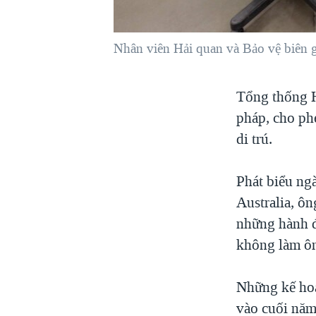
VIỆT NAM
NGƯ DÂN VIỆT VÀ LÀN SÓNG
Nhân viên Hải quan và Bảo vệ biên gi
TRỘM HẢI SÂM
BÊN KIA QUỐC LỘ: TIẾNG VỌNG
Tổng thống H
TỪ NÔNG THÔN MỸ
pháp, cho ph
QUAN HỆ VIỆT MỸ
di trú.
Phát biểu ng
Australia, ô
những hành đ
không làm ôn
Những kế ho
vào cuối năm 