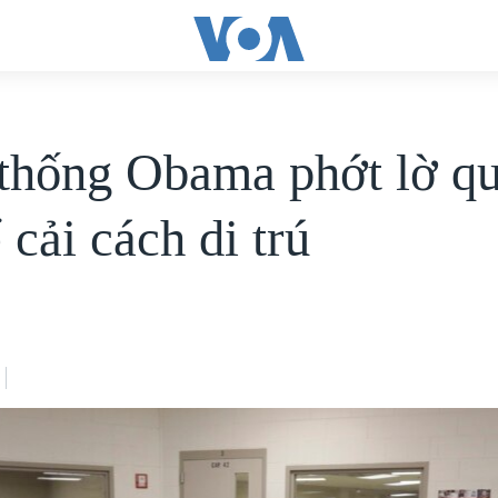
thống Obama phớt lờ q
 cải cách di trú