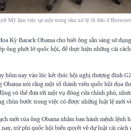
ới Mỹ làm việc tại một trung tâm xử lý di dân ở Brownsvi
oa Kỳ Barack Obama cho biết ông sẵn sàng sử dụn
ép ông phớt lờ quốc hội, để thực hiện những cải cách
ày hôm nay vào lúc kết thúc hội nghị thượng đỉnh G
ng Obama nói rằng một số thành viên quốc hội dọa th
ộng có thể đưa tới một vụ đóng cửa chính phủ, như
g chùn bước trong việc có được những luật lệ mới về 
ạch mới của ông Obama nhằm ban hành mệnh lệnh h
nay, trừ phi quốc hội biểu quyết về dự luật cải cách 