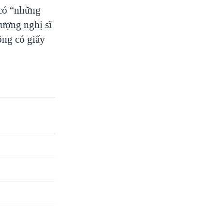
 có “những
hượng nghị sĩ
ông có giấy