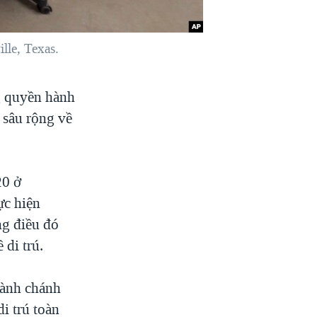
lle, Texas.
g quyền hành
 sâu rộng về
20 ở
ực hiện
ng điều đó
di trú.
ành chánh
di trú toàn