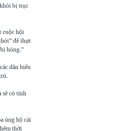
khỏi bị trục
t cuộc hội
chót” để thực
“bị hỏng.”
các dân biểu
rú.
sẽ có tính
a ủng hộ cải
thêm thời