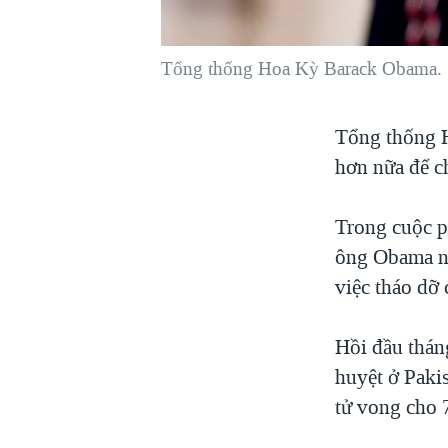
VIỆT NAM
NGƯ DÂN VIỆT VÀ LÀN SÓNG
Tổng thống Hoa Kỳ Barack Obama.
TRỘM HẢI SÂM
BÊN KIA QUỐC LỘ: TIẾNG VỌNG
Tổng thống H
TỪ NÔNG THÔN MỸ
hơn nữa để c
QUAN HỆ VIỆT MỸ
Trong cuộc p
ông Obama nó
việc tháo dỡ
Hồi đầu thán
huyệt ở Paki
tử vong cho 7