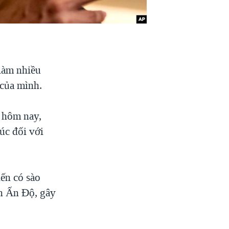
làm nhiều
 của mình.
 hôm nay,
úc đối với
ến có sào
n Ấn Độ, gây