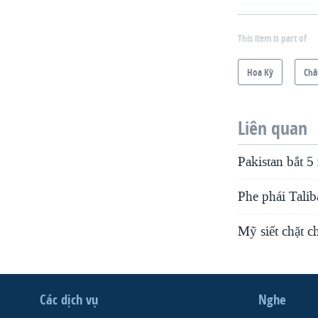
This item is part of
Hoa Kỳ
Châ
Liên quan
Pakistan bắt 5
Phe phái Talib
Mỹ siết chặt c
Các dịch vụ
Nghe