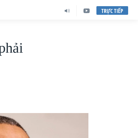
TRỰC TIẾP
phải