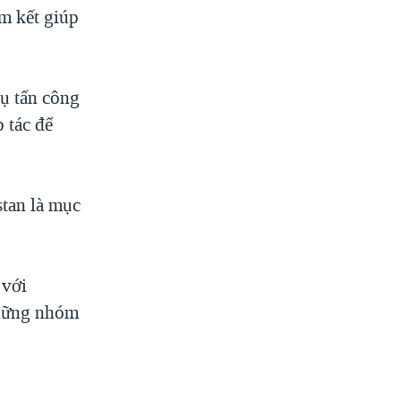
m kết giúp
ụ tấn công
 tác để
stan là mục
 với
những nhóm