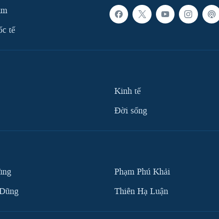
am
ốc tế
Kinh tế
Ðời sống
ùng
Phạm Phú Khải
 Dũng
Thiên Hạ Luận