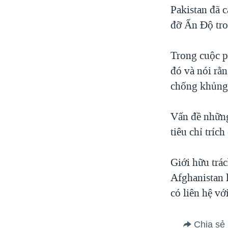
Pakistan đã 
đỡ Ấn Độ tro
Trong cuộc p
đó và nói rằ
chống khủng
Vấn đề những
tiêu chỉ tríc
Giới hữu trác
Afghanistan 
có liên hệ vớ
Chia sẻ