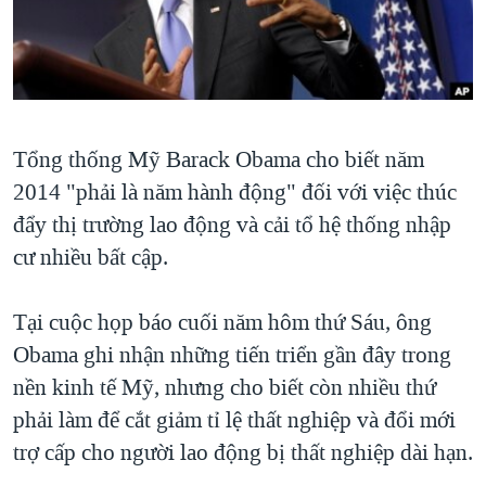
TẠI
VIDEO
"Tìm"
NGƯỜI VIỆT HẢI NGOẠI
HÀNH TRÌNH BẦU CỬ 2024
NGHE
ĐỜI SỐNG
MỘT NĂM CHIẾN TRANH TẠI DẢI GAZA
KINH TẾ
MẠNG XÃ HỘI
GIẢI MÃ VÀNH ĐAI & CON ĐƯỜNG
KHOA HỌC
Tổng thống Mỹ Barack Obama cho biết năm
NGÀY TỊ NẠN THẾ GIỚI
SỨC KHOẺ
2014 "phải là năm hành động" đối với việc thúc
TRỊNH VĨNH BÌNH - NGƯỜI HẠ 'BÊN THẮNG CUỘC'
Ngôn ngữ khác
VĂN HOÁ
đẩy thị trường lao động và cải tổ hệ thống nhập
GROUND ZERO – XƯA VÀ NAY
cư nhiều bất cập.
THỂ THAO
CHI PHÍ CHIẾN TRANH AFGHANISTAN
GIÁO DỤC
Tại cuộc họp báo cuối năm hôm thứ Sáu, ông
CÁC GIÁ TRỊ CỘNG HÒA Ở VIỆT NAM
Obama ghi nhận những tiến triển gần đây trong
THƯỢNG ĐỈNH TRUMP-KIM TẠI VIỆT NAM
nền kinh tế Mỹ, nhưng cho biết còn nhiều thứ
TRỊNH VĨNH BÌNH VS. CHÍNH PHỦ VIỆT NAM
phải làm để cắt giảm tỉ lệ thất nghiệp và đổi mới
NGƯ DÂN VIỆT VÀ LÀN SÓNG TRỘM HẢI SÂM
trợ cấp cho người lao động bị thất nghiệp dài hạn.
BÊN KIA QUỐC LỘ: TIẾNG VỌNG TỪ NÔNG THÔN MỸ