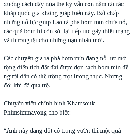
xuống cách đây nửa thế kỷ vẫn còn nằm rải rác
QUAN HỆ VIỆT MỸ
khắp quốc gia không giáp biển này. Bất chấp
những nỗ lực giúp Lào rà phá bom mìn chưa nổ,
các quả bom bi còn sót lại tiếp tục gây thiệt mạng
và thương tật cho những nạn nhân mới.
Các chuyên gia rà phá bom mìn đang nỗ lực mở
rộng diện tích đất đai được dọn sạch bom mìn để
người dân có thể trồng trọt lương thực. Nhưng
đôi khi đã quá trễ.
Chuyên viên chỉnh hình Khamsouk
Phimsimmavong cho biết:
“Anh này đang đốt cỏ trong vườn thì một quả