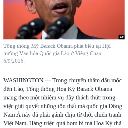
TẠI
VIDEO
"Tìm"
NGƯỜI VIỆT HẢI NGOẠI
HÀNH TRÌNH BẦU CỬ 2024
NGHE
ĐỜI SỐNG
MỘT NĂM CHIẾN TRANH TẠI DẢI GAZA
KINH TẾ
MẠNG XÃ HỘI
GIẢI MÃ VÀNH ĐAI & CON ĐƯỜNG
KHOA HỌC
NGÀY TỊ NẠN THẾ GIỚI
Tổng thống Mỹ Barack Obama phát biểu tại Hội
SỨC KHOẺ
trường Văn hóa Quốc gia Lào ở Viêng Chăn,
TRỊNH VĨNH BÌNH - NGƯỜI HẠ 'BÊN THẮNG CUỘC'
Ngôn ngữ khác
VĂN HOÁ
6/9/2016.
GROUND ZERO – XƯA VÀ NAY
THỂ THAO
CHI PHÍ CHIẾN TRANH AFGHANISTAN
GIÁO DỤC
WASHINGTON —
Trong chuyến thăm dấu mốc
CÁC GIÁ TRỊ CỘNG HÒA Ở VIỆT NAM
đến Lào, Tổng thống Hoa Kỳ Barack Obama
THƯỢNG ĐỈNH TRUMP-KIM TẠI VIỆT NAM
mang theo một nhiệm vụ đầy thách thức trong
TRỊNH VĨNH BÌNH VS. CHÍNH PHỦ VIỆT NAM
việc giải quyết những tổn thất mà quốc gia Đông
Nam Á này đã phải gánh chịu từ thời chiến tranh
NGƯ DÂN VIỆT VÀ LÀN SÓNG TRỘM HẢI SÂM
Việt Nam. Hàng triệu quả bom bi mà Hoa Kỳ thả
BÊN KIA QUỐC LỘ: TIẾNG VỌNG TỪ NÔNG THÔN MỸ