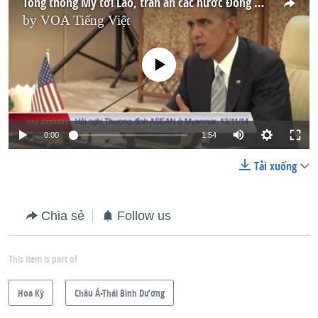
Tổng thống Mỹ tới Lào, trấn an các nước Đông Nam Á
by
VOA Tiếng Việt
No media source currently available
0:00
1:54
Tải xuống
Chia sẻ
Follow us
This item is part of
Hoa Kỳ
Châu Á-Thái Bình Dương