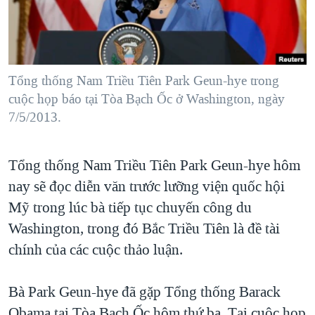
TẠI
VIDEO
"Tìm"
NGƯỜI VIỆT HẢI NGOẠI
HÀNH TRÌNH BẦU CỬ 2024
NGHE
ĐỜI SỐNG
MỘT NĂM CHIẾN TRANH TẠI DẢI GAZA
KINH TẾ
MẠNG XÃ HỘI
Tổng thống Nam Triều Tiên Park Geun-hye trong
GIẢI MÃ VÀNH ĐAI & CON ĐƯỜNG
KHOA HỌC
cuộc họp báo tại Tòa Bạch Ốc ở Washington, ngày
NGÀY TỊ NẠN THẾ GIỚI
7/5/2013.
SỨC KHOẺ
TRỊNH VĨNH BÌNH - NGƯỜI HẠ 'BÊN THẮNG CUỘC'
Ngôn ngữ khác
VĂN HOÁ
GROUND ZERO – XƯA VÀ NAY
Tổng thống Nam Triều Tiên Park Geun-hye hôm
THỂ THAO
CHI PHÍ CHIẾN TRANH AFGHANISTAN
nay sẽ đọc diễn văn trước lưỡng viện quốc hội
GIÁO DỤC
Mỹ trong lúc bà tiếp tục chuyến công du
CÁC GIÁ TRỊ CỘNG HÒA Ở VIỆT NAM
Washington, trong đó Bắc Triều Tiên là đề tài
THƯỢNG ĐỈNH TRUMP-KIM TẠI VIỆT NAM
chính của các cuộc thảo luận.
TRỊNH VĨNH BÌNH VS. CHÍNH PHỦ VIỆT NAM
NGƯ DÂN VIỆT VÀ LÀN SÓNG TRỘM HẢI SÂM
Bà Park Geun-hye đã gặp Tổng thống Barack
BÊN KIA QUỐC LỘ: TIẾNG VỌNG TỪ NÔNG THÔN MỸ
Obama tại Tòa Bạch Ốc hôm thứ ba. Tại cuộc họp