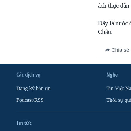
ách thực dân 
Đây là nước 
Châu.
Chia sẻ
Các dịch vụ
Nghe
Ðăng ký bản tin
Tin Việt N
Podcast/RSS
Thời sự qu
Tin tức