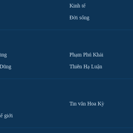
Kinh tế
Ðời sống
ùng
Phạm Phú Khải
 Dũng
Thiên Hạ Luận
Tin vắn Hoa Kỳ
ế giới