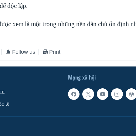
để độc lập.
được xem là một trong những nền dân chủ ổn định nh
Follow us
Print
Mạng xã hội
am
ốc tế