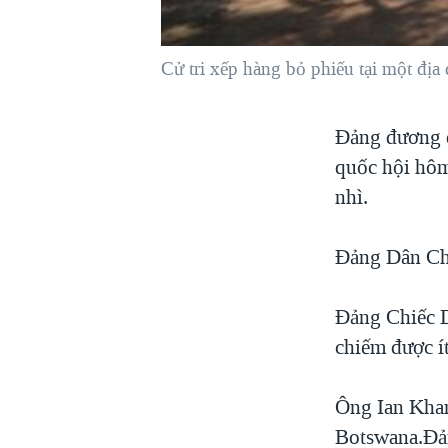
VIỆT NAM
NGƯ DÂN VIỆT VÀ LÀN SÓNG
Cử tri xếp hàng bỏ phiếu tại một đị
TRỘM HẢI SÂM
BÊN KIA QUỐC LỘ: TIẾNG VỌNG
Đảng đương q
TỪ NÔNG THÔN MỸ
quốc hội hôm
QUAN HỆ VIỆT MỸ
nhì.
Đảng Dân Chủ
Đảng Chiếc D
chiếm được ít
Ông Ian Kham
Botswana.Đản