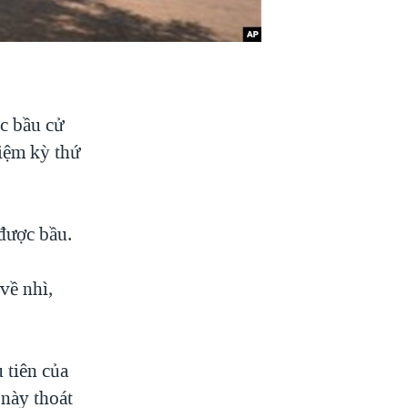
c bầu cử
iệm kỳ thứ
được bầu.
về nhì,
 tiên của
này thoát