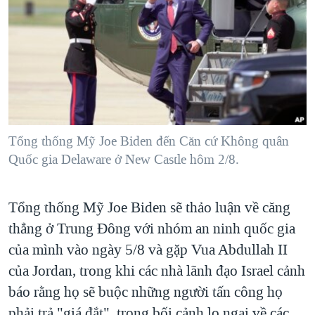
TẠI
VIDEO
"Tìm"
NGƯỜI VIỆT HẢI NGOẠI
HÀNH TRÌNH BẦU CỬ 2024
NGHE
ĐỜI SỐNG
MỘT NĂM CHIẾN TRANH TẠI DẢI GAZA
KINH TẾ
MẠNG XÃ HỘI
GIẢI MÃ VÀNH ĐAI & CON ĐƯỜNG
KHOA HỌC
NGÀY TỊ NẠN THẾ GIỚI
SỨC KHOẺ
TRỊNH VĨNH BÌNH - NGƯỜI HẠ 'BÊN THẮNG CUỘC'
Tổng thống Mỹ Joe Biden đến Căn cứ Không quân
Ngôn ngữ khác
VĂN HOÁ
GROUND ZERO – XƯA VÀ NAY
Quốc gia Delaware ở New Castle hôm 2/8.
THỂ THAO
CHI PHÍ CHIẾN TRANH AFGHANISTAN
GIÁO DỤC
Tổng thống Mỹ Joe Biden sẽ thảo luận về căng
CÁC GIÁ TRỊ CỘNG HÒA Ở VIỆT NAM
thẳng ở Trung Đông với nhóm an ninh quốc gia
THƯỢNG ĐỈNH TRUMP-KIM TẠI VIỆT NAM
của mình vào ngày 5/8 và gặp Vua Abdullah II
TRỊNH VĨNH BÌNH VS. CHÍNH PHỦ VIỆT NAM
của Jordan, trong khi các nhà lãnh đạo Israel cảnh
NGƯ DÂN VIỆT VÀ LÀN SÓNG TRỘM HẢI SÂM
báo rằng họ sẽ buộc những người tấn công họ
BÊN KIA QUỐC LỘ: TIẾNG VỌNG TỪ NÔNG THÔN MỸ
phải trả "giá đắt", trong bối cảnh lo ngại về các