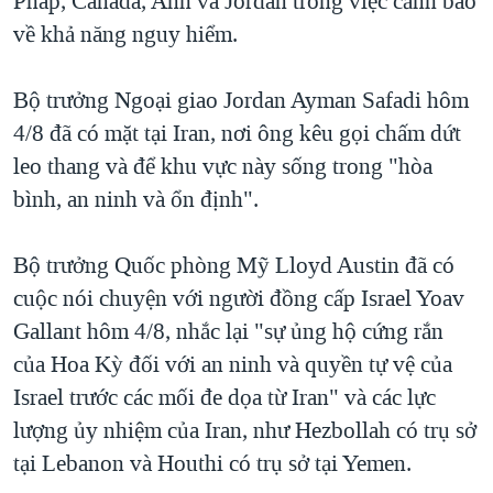
Pháp, Canada, Anh và Jordan trong việc cảnh báo
về khả năng nguy hiểm.
Bộ trưởng Ngoại giao Jordan Ayman Safadi hôm
4/8 đã có mặt tại Iran, nơi ông kêu gọi chấm dứt
leo thang và để khu vực này sống trong "hòa
bình, an ninh và ổn định".
Bộ trưởng Quốc phòng Mỹ Lloyd Austin đã có
cuộc nói chuyện với người đồng cấp Israel Yoav
Gallant hôm 4/8, nhắc lại "sự ủng hộ cứng rắn
của Hoa Kỳ đối với an ninh và quyền tự vệ của
Israel trước các mối đe dọa từ Iran" và các lực
lượng ủy nhiệm của Iran, như Hezbollah có trụ sở
tại Lebanon và Houthi có trụ sở tại Yemen.