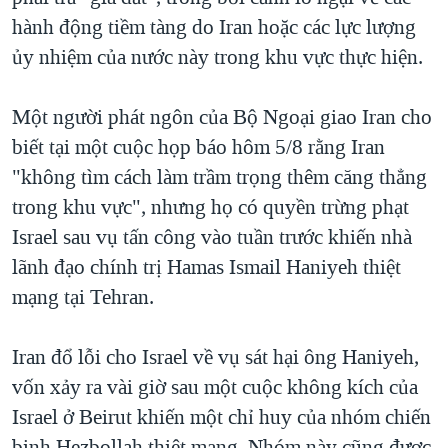
hành động tiềm tàng do Iran hoặc các lực lượng
QUAN HỆ VIỆT MỸ
ủy nhiệm của nước này trong khu vực thực hiện.
Một người phát ngôn của Bộ Ngoại giao Iran cho
biết tại một cuộc họp báo hôm 5/8 rằng Iran
"không tìm cách làm trầm trọng thêm căng thẳng
trong khu vực", nhưng họ có quyền trừng phạt
Israel sau vụ tấn công vào tuần trước khiến nhà
lãnh đạo chính trị Hamas Ismail Haniyeh thiệt
mạng tại Tehran.
Iran đổ lỗi cho Israel về vụ sát hại ông Haniyeh,
vốn xảy ra vài giờ sau một cuộc không kích của
Israel ở Beirut khiến một chỉ huy của nhóm chiến
binh Hezbollah thiệt mạng. Nhóm này cũng được