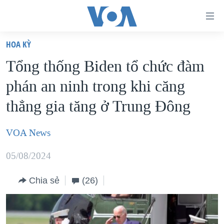
Đường
dẫn
HOA KỲ
truy
TRANG CHỦ
Tổng thống Biden tổ chức đàm
cập
VIỆT NAM
phán an ninh trong khi căng
Tới
HOA KỲ
nội
thẳng gia tăng ở Trung Đông
BIỂN ĐÔNG
dung
THẾ GIỚI
chính
VOA News
BLOG
Tới
05/08/2024
điều
DIỄN ĐÀN
hướng
MỤC
Chia sẻ
(26)
chính
CHUYÊN ĐỀ
TỰ DO BÁO CHÍ
Đi
HỌC TIẾNG ANH
VẠCH TRẦN TIN GIẢ
CHIẾN TRANH THƯƠNG MẠI CỦA MỸ: QUÁ KHỨ VÀ HIỆN
tới