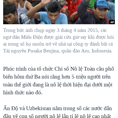
TẠI
VIDEO
"Tìm"
NGƯỜI VIỆT HẢI NGOẠI
HÀNH TRÌNH BẦU CỬ 2024
NGHE
ĐỜI SỐNG
MỘT NĂM CHIẾN TRANH TẠI DẢI GAZA
KINH TẾ
MẠNG XÃ HỘI
Trong bức ảnh chụp ngày 3 tháng 4 năm 2015, các
GIẢI MÃ VÀNH ĐAI & CON ĐƯỜNG
KHOA HỌC
ngư dân Miến Điện được giải cứu giơ tay khi được hỏi
NGÀY TỊ NẠN THẾ GIỚI
ai trong số họ muốn trở về nhà tại công ty đánh bắt cá
SỨC KHOẺ
TRỊNH VĨNH BÌNH - NGƯỜI HẠ 'BÊN THẮNG CUỘC'
Tài nguyên Pusaka Benjina, quần đảo Aru, Indonesia.
Ngôn ngữ khác
VĂN HOÁ
GROUND ZERO – XƯA VÀ NAY
THỂ THAO
Phúc trình của tổ chức Chỉ số Nô lệ Toàn cầu phổ
CHI PHÍ CHIẾN TRANH AFGHANISTAN
GIÁO DỤC
biến hôm thứ Ba nói rằng hơn 5 triệu người trên
CÁC GIÁ TRỊ CỘNG HÒA Ở VIỆT NAM
toàn thế giới đang là nô lệ thời hiện đại dưới một
THƯỢNG ĐỈNH TRUMP-KIM TẠI VIỆT NAM
hình thức nào đó.
TRỊNH VĨNH BÌNH VS. CHÍNH PHỦ VIỆT NAM
NGƯ DÂN VIỆT VÀ LÀN SÓNG TRỘM HẢI SÂM
Ấn Ðộ và Uzbekistan nằm trong số các nước dẫn
đầu về con số người nô lệ lẫn tỉ lệ nô lệ cao nhất
BÊN KIA QUỐC LỘ: TIẾNG VỌNG TỪ NÔNG THÔN MỸ