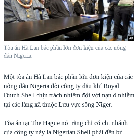
TẠI
VIDEO
"Tìm"
NGƯỜI VIỆT HẢI NGOẠI
HÀNH TRÌNH BẦU CỬ 2024
NGHE
ĐỜI SỐNG
MỘT NĂM CHIẾN TRANH TẠI DẢI GAZA
KINH TẾ
MẠNG XÃ HỘI
GIẢI MÃ VÀNH ĐAI & CON ĐƯỜNG
KHOA HỌC
NGÀY TỊ NẠN THẾ GIỚI
Tòa án Hà Lan bác phần lớn đơn kiện của các nông
SỨC KHOẺ
dân Nigeria.
TRỊNH VĨNH BÌNH - NGƯỜI HẠ 'BÊN THẮNG CUỘC'
Ngôn ngữ khác
VĂN HOÁ
GROUND ZERO – XƯA VÀ NAY
THỂ THAO
Một tòa án Hà Lan bác phần lớn đơn kiện của các
CHI PHÍ CHIẾN TRANH AFGHANISTAN
GIÁO DỤC
nông dân Nigeria đòi công ty dầu khí Royal
CÁC GIÁ TRỊ CỘNG HÒA Ở VIỆT NAM
Dutch Shell chịu trách nhiệm đối với nạn ô nhiễm
THƯỢNG ĐỈNH TRUMP-KIM TẠI VIỆT NAM
tại các làng xã thuộc Lưu vực sông Niger.
TRỊNH VĨNH BÌNH VS. CHÍNH PHỦ VIỆT NAM
Tòa án tại The Hague nói rằng chỉ có chi nhánh
NGƯ DÂN VIỆT VÀ LÀN SÓNG TRỘM HẢI SÂM
của công ty này là Nigerian Shell phải đền bù
BÊN KIA QUỐC LỘ: TIẾNG VỌNG TỪ NÔNG THÔN MỸ