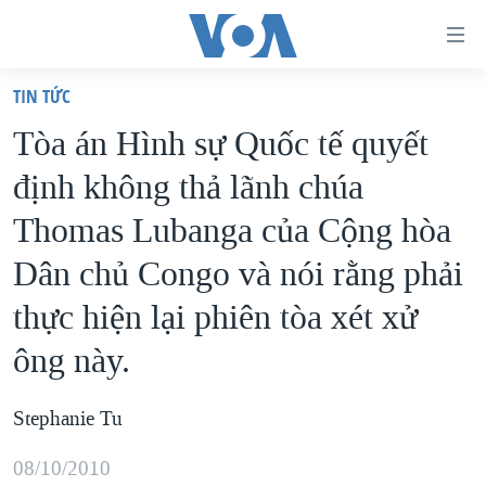
Đường
dẫn
TIN TỨC
truy
TRANG CHỦ
Tòa án Hình sự Quốc tế quyết
cập
VIỆT NAM
định không thả lãnh chúa
Tới
HOA KỲ
nội
Thomas Lubanga của Cộng hòa
BIỂN ĐÔNG
dung
Dân chủ Congo và nói rằng phải
THẾ GIỚI
chính
thực hiện lại phiên tòa xét xử
BLOG
Tới
điều
ông này.
DIỄN ĐÀN
hướng
MỤC
chính
Stephanie Tu
CHUYÊN ĐỀ
TỰ DO BÁO CHÍ
Đi
08/10/2010
HỌC TIẾNG ANH
VẠCH TRẦN TIN GIẢ
CHIẾN TRANH THƯƠNG MẠI CỦA MỸ: QUÁ KHỨ VÀ HIỆN
tới