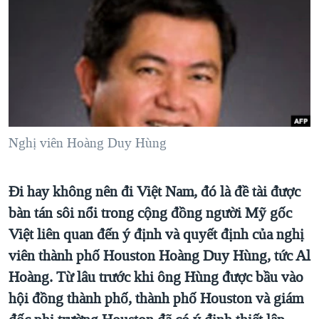
TẠI
VIDEO
"Tìm"
NGƯỜI VIỆT HẢI NGOẠI
HÀNH TRÌNH BẦU CỬ 2024
NGHE
ĐỜI SỐNG
MỘT NĂM CHIẾN TRANH TẠI DẢI GAZA
KINH TẾ
MẠNG XÃ HỘI
GIẢI MÃ VÀNH ĐAI & CON ĐƯỜNG
KHOA HỌC
NGÀY TỊ NẠN THẾ GIỚI
SỨC KHOẺ
TRỊNH VĨNH BÌNH - NGƯỜI HẠ 'BÊN THẮNG CUỘC'
Nghị viên Hoàng Duy Hùng
Ngôn ngữ khác
VĂN HOÁ
GROUND ZERO – XƯA VÀ NAY
THỂ THAO
CHI PHÍ CHIẾN TRANH AFGHANISTAN
Đi hay không nên đi Việt Nam, đó là đề tài được
GIÁO DỤC
CÁC GIÁ TRỊ CỘNG HÒA Ở VIỆT NAM
bàn tán sôi nổi trong cộng đồng người Mỹ gốc
Việt liên quan đến ý định và quyết định của nghị
THƯỢNG ĐỈNH TRUMP-KIM TẠI VIỆT NAM
viên thành phố Houston Hoàng Duy Hùng, tức Al
TRỊNH VĨNH BÌNH VS. CHÍNH PHỦ VIỆT NAM
Hoàng. Từ lâu trước khi ông Hùng được bầu vào
NGƯ DÂN VIỆT VÀ LÀN SÓNG TRỘM HẢI SÂM
hội đồng thành phố, thành phố Houston và giám
BÊN KIA QUỐC LỘ: TIẾNG VỌNG TỪ NÔNG THÔN MỸ