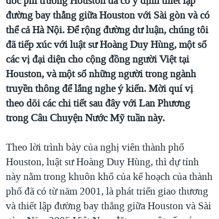
đốc phi trường Houston đã có ý định thiết lập
QUAN HỆ VIỆT MỸ
đường bay thẳng giữa Houston với Sài gòn và có
thể cả Hà Nội. Để rộng đường dư luận, chúng tôi
đã tiếp xúc với luật sư Hoàng Duy Hùng, một số
các vị đại diện cho cộng đồng người Việt tại
Houston, và một số những người trong ngành
truyền thông để lắng nghe ý kiến. Mời quí vị
theo dõi các chi tiết sau đây với Lan Phương
trong Câu Chuyện Nước Mỹ tuần này.
Theo lời trình bày của nghị viên thành phố
Houston, luật sư Hoàng Duy Hùng, thì dự tính
này nằm trong khuôn khổ của kế hoạch của thành
phố đã có từ năm 2001, là phát triển giao thương
và thiết lập đường bay thẳng giữa Houston và Sài