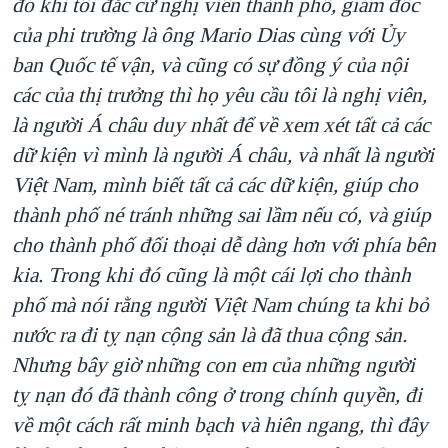
đó khi tôi đắc cử nghị viên thành phố, giám đốc
của phi trường là ông Mario Dias cùng với Ủy
ban Quốc tế vận, và cũng có sự đồng ý của nội
các của thị trưởng thì họ yêu cầu tôi là nghị viên,
là người Á châu duy nhất để về xem xét tất cả các
dữ kiện vì mình là người Á châu, và nhất là người
Việt Nam, mình biết tất cả các dữ kiện, giúp cho
thành phố né tránh những sai lầm nếu có, và giúp
cho thành phố đối thoại dễ dàng hơn với phía bên
kia. Trong khi đó cũng là một cái lợi cho thành
phố mà nói rằng người Việt Nam chúng ta khi bỏ
nước ra đi tỵ nạn cộng sản là đã thua cộng sản.
Nhưng bây giờ những con em của những người
tỵ nạn đó đã thành công ở trong chính quyền, đi
về một cách rất minh bạch và hiên ngang, thì đây