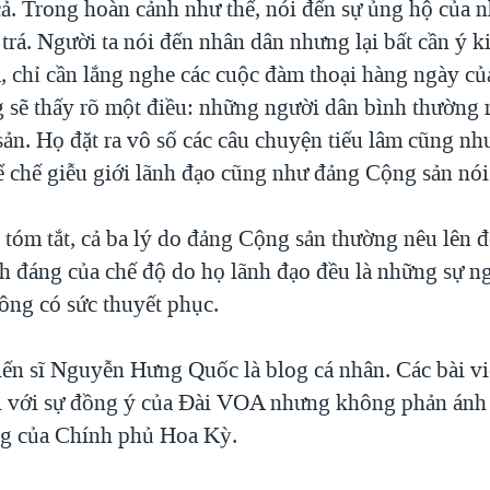
cả. Trong hoàn cảnh như thế, nói đến sự ủng hộ của n
 trá. Người ta nói đến nhân dân nhưng lại bất cần ý 
, chỉ cần lắng nghe các cuộc đàm thoại hàng ngày củ
g sẽ thấy rõ một điều: những người dân bình thường r
sản. Họ đặt ra vô số các câu chuyện tiếu lâm cũng n
ể chế giễu giới lãnh đạo cũng như đảng Cộng sản nói
 tóm tắt, cả ba lý do đảng Cộng sản thường nêu lên 
nh đáng của chế độ do họ lãnh đạo đều là những sự n
ông có sức thuyết phục.
iến sĩ Nguyễn Hưng Quốc là blog cá nhân. Các bài viế
i với sự đồng ý của Ðài VOA nhưng không phản ánh
ng của Chính phủ Hoa Kỳ.