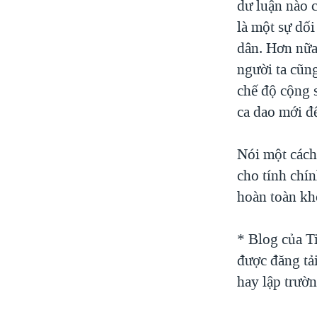
dư luận nào 
là một sự dối
dân. Hơn nữa
người ta cũn
chế độ cộng 
ca dao mới đ
Nói một cách
cho tính chí
hoàn toàn kh
* Blog của T
được đăng tả
hay lập trườ