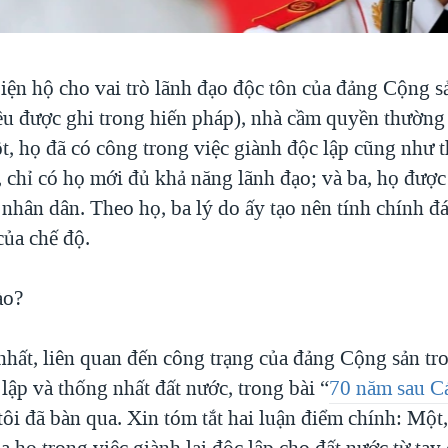
iện hộ cho vai trò lãnh đạo độc tôn của đảng Cộng sả
u được ghi trong hiến pháp), nhà cầm quyền thường 
t, họ đã có công trong việc giành độc lập cũng như 
, chỉ có họ mới đủ khả năng lãnh đạo; và ba, họ đượ
 nhân dân. Theo họ, ba lý do ấy tạo nên tính chính đ
của chế độ.
ào?
nhất, liên quan đến công trạng của đảng Cộng sản tr
 lập và thống nhất đất nước, trong bài “
70 năm sau C
 tôi đã bàn qua. Xin tóm tắt hai luận điểm chính: Một,
 họ trong việc giành lại độc lập cho đất nước từ tay