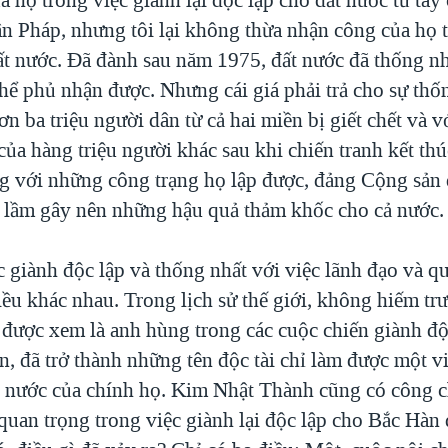
ân Pháp, nhưng tôi lại không thừa nhận công của họ 
ất nước. Đã đành sau năm 1975, đất nước đã thống nh
hể phủ nhận được. Nhưng cái giá phải trả cho sự thốn
ơn ba triệu người dân từ cả hai miền bị giết chết và vớ
ủa hàng triệu người khác sau khi chiến tranh kết thúc
g với những công trạng họ lập được, đảng Cộng sản 
i lầm gây nên những hậu quả thảm khốc cho cả nước.
 giành độc lập và thống nhất với việc lãnh đạo và qu
iều khác nhau. Trong lịch sử thế giới, không hiếm t
được xem là anh hùng trong các cuộc chiến giành độc
, đã trở thành những tên độc tài chỉ làm được một v
ất nước của chính họ. Kim Nhật Thành cũng có công 
quan trọng trong việc giành lại độc lập cho Bắc Hàn