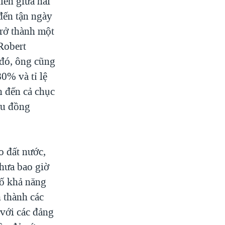
iến giữa hai
đến tận ngày
trở thành một
Robert
 đó, ông cũng
80% và tỉ lệ
n đến cả chục
ệu đồng
o đất nước,
chưa bao giờ
hố khả năng
h thành các
 với các đảng