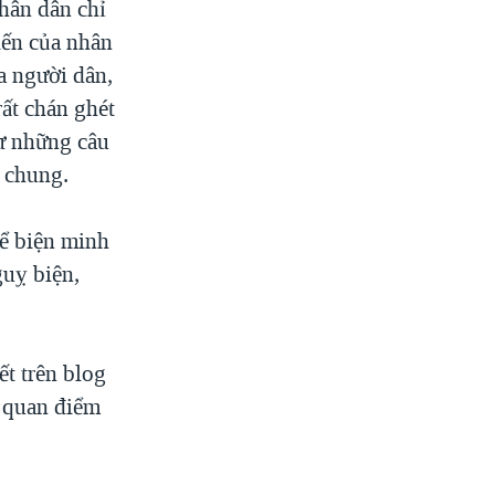
hân dân chỉ
kiến của nhân
a người dân,
ất chán ghét
hư những câu
 chung.
để biện minh
guỵ biện,
t trên blog
 quan điểm