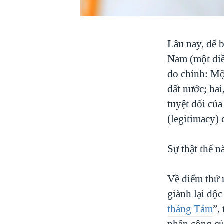
VIỆT NAM
NGƯ DÂN VIỆT VÀ LÀN SÓNG
TRỘM HẢI SÂM
Lâu nay, để b
BÊN KIA QUỐC LỘ: TIẾNG VỌNG
Nam (một điề
TỪ NÔNG THÔN MỸ
do chính: Mộ
QUAN HỆ VIỆT MỸ
đất nước; hai
tuyệt đối của
(legitimacy) 
Sự thật thế n
Về điểm thứ 
giành lại độc
tháng Tám
”,
nhận công của