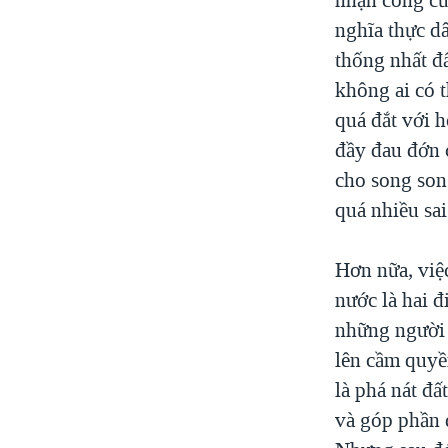
nghĩa thực d
thống nhất đ
không ai có t
quá đắt với h
đầy đau đớn c
cho song son
quá nhiều sa
Hơn nữa, việc
nước là hai đ
những người 
lên cầm quyền
là phá nát đ
và góp phần 