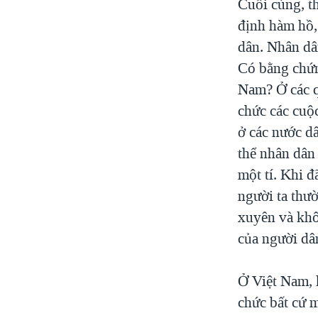
Cuối cùng, t
định hàm hồ,
dân. Nhân dân
Có bằng chứn
Nam? Ở các q
chức các cuộ
ở các nước d
thể nhân dân
một tí. Khi đ
người ta thư
xuyên và khôn
của người dâ
Ở Việt Nam, 
chức bất cứ m