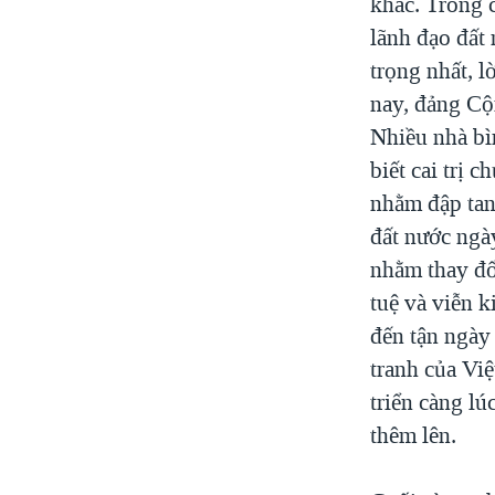
khác. Trong c
lãnh đạo đất
trọng nhất, l
nay, đảng Cộ
Nhiều nhà bì
biết cai trị 
nhằm đập tan
đất nước ngày
nhằm thay đổi
tuệ và viễn k
đến tận ngày
tranh của Vi
triển càng l
thêm lên.