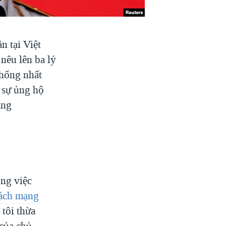
n tại Việt
nêu lên ba lý
thống nhất
c sự ủng hộ
áng
ong việc
ách mạng
 tôi thừa
 của chủ