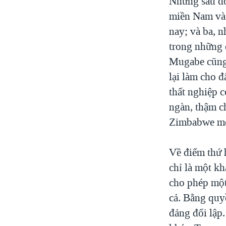
Nhưng sau đó,
miền Nam và 
nay; và ba, n
trong những 
Mugabe cũng 
lại làm cho đ
thất nghiệp 
ngàn, thậm ch
Zimbabwe mớ
Về điểm thứ 
chỉ là một k
cho phép một
cả. Bằng quyề
đảng đối lập.