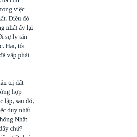
trong việc
ất. Điều đó
g nhất ấy lại
i sự ly tán
. Hai, tôi
đã vấp phải
ản trị đất
rường hợp
 lập, sau đó,
iệc duy nhất
chống Nhật
 đấy chứ?