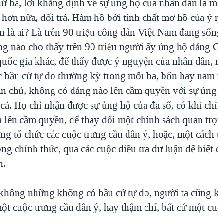
hứ ba, lời khẳng định về sự ủng hộ của nhân dân là m
 hơn nữa, dối trá. Hàm hồ bởi tính chất mơ hồ của ý
 là ai? Là trên 90 triệu công dân Việt Nam đang sốn
g nào cho thấy trên 90 triệu người ấy ủng hộ đảng 
uốc gia khác, để thấy được ý nguyện của nhân dân, n
c bầu cử tự do thường kỳ trong mỗi ba, bốn hay nă
ân chủ, không có đảng nào lên cầm quyền với sự ủng
 cả. Họ chỉ nhận được sự ủng hộ của đa số, có khi c
ã lên cầm quyền, để thay đổi một chính sách quan tr
ờng tổ chức các cuộc trưng cầu dân ý, hoặc, một cách
g chính thức, qua các cuộc điều tra dư luận để biết
n.
không những không có bầu cử tự do, người ta cũng 
ột cuộc trưng cầu dân ý, hay thậm chí, bất cứ một cu