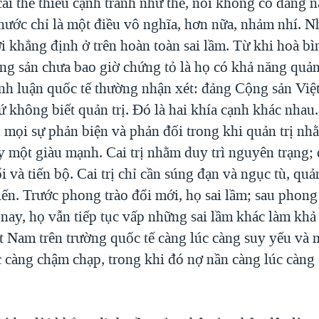
ái thế thiếu cạnh tranh như thế, nói không có đảng 
 nước chỉ là một điều vô nghĩa, hơn nữa, nhảm nhí. 
ời khẳng định ở trên hoàn toàn sai lầm. Từ khi hoà bì
ng sản chưa bao giờ chứng tỏ là họ có khả năng quản 
nh luận quốc tế thường nhận xét: đảng Cộng sản Việ
chứ không biết quản trị. Đó là hai khía cạnh khác nhau. 
 mọi sự phản biện và phản đối trong khi quản trị nh
 một giàu mạnh. Cai trị nhằm duy trì nguyên trạng; 
 và tiến bộ. Cai trị chỉ cần súng đạn và ngục tù, quản 
iến. Trước phong trào đổi mới, họ sai lầm; sau phong
 nay, họ vẫn tiếp tục vấp những sai lầm khác làm kh
ệt Nam trên trường quốc tế càng lúc càng suy yếu và 
úc càng chậm chạp, trong khi đó nợ nần càng lúc càng