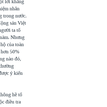
ột lời khẳng
 niệm nhân
g trong nước.
Cộng sản Việt
gười ta tổ
m năm. Nhưng
 hộ của toàn
hỉ hơn 50%
ọng nào đó,
 thường
 được ý kiến
không hề tổ
ộc điều tra