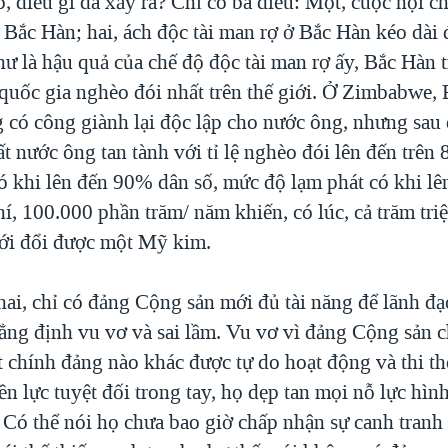
 điều gì đã xảy ra? Chỉ có ba điều: Một, cuộc nội ch
Bắc Hàn; hai, ách độc tài man rợ ở Bắc Hàn kéo dài 
hư là hậu quả của chế độ độc tài man rợ ấy, Bắc Hàn 
quốc gia nghèo đói nhất trên thế giới. Ở Zimbabwe, 
có công giành lại độc lập cho nước ông, nhưng sau
ất nước ông tan tành với tỉ lệ nghèo đói lên đến trên 
có khi lên đến 90% dân số, mức độ lạm phát có khi lê
í, 100.000 phần trăm/ năm khiến, có lúc, cả trăm tri
i đổi được một Mỹ kim.
hai, chỉ có đảng Cộng sản mới đủ tài năng để lãnh đạ
hẳng định vu vơ và sai lầm. Vu vơ vì đảng Cộng sản 
 chính đảng nào khác được tự do hoạt động và thi t
n lực tuyệt đối trong tay, họ dẹp tan mọi nỗ lực hìn
 Có thể nói họ chưa bao giờ chấp nhận sự canh tranh