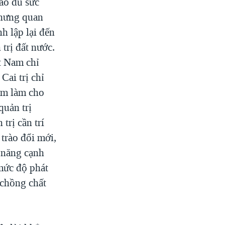
nào đủ sức
Nhưng quan
nh lập lại đến
trị đất nước.
t Nam chỉ
Cai trị chỉ
ằm làm cho
quản trị
trị cần trí
 trào đổi mới,
ả năng cạnh
mức độ phát
 chồng chất