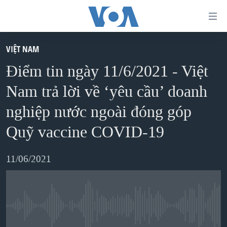
Đường
dẫn
truy
VIỆT NAM
TRANG CHỦ
cập
Điểm tin ngày 11/6/2021 - Việt
VIỆT NAM
Tới
Nam trả lời về ‘yêu cầu’ doanh
HOA KỲ
nội
nghiệp nước ngoài đóng góp
BIỂN ĐÔNG
dung
Quỹ vaccine COVID-19
THẾ GIỚI
chính
BLOG
Tới
11/06/2021
điều
DIỄN ĐÀN
hướng
MỤC
chính
CHUYÊN ĐỀ
TỰ DO BÁO CHÍ
Đi
No media source currently available
HỌC TIẾNG ANH
VẠCH TRẦN TIN GIẢ
CHIẾN TRANH THƯƠNG MẠI CỦA MỸ: QUÁ KHỨ VÀ HIỆN
tới