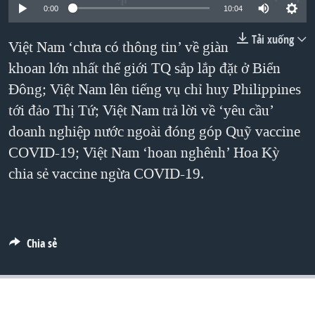
TẠI
0:00
10:04
VIDEO
"Tìm"
NGƯỜI VIỆT HẢI NGOẠI
HÀNH TRÌNH BẦU CỬ 2024
NGHE
Tải xuống
ĐỜI SỐNG
Việt Nam ‘chưa có thông tin’ về giàn
MỘT NĂM CHIẾN TRANH TẠI DẢI GAZA
khoan lớn nhất thế giới TQ sắp lắp đặt ở Biển
KINH TẾ
MẠNG XÃ HỘI
GIẢI MÃ VÀNH ĐAI & CON ĐƯỜNG
Đông; Việt Nam lên tiếng vụ chỉ huy Philippines
KHOA HỌC
NGÀY TỊ NẠN THẾ GIỚI
tới đảo Thị Tứ; Việt Nam trả lời về ‘yêu cầu’
SỨC KHOẺ
doanh nghiệp nước ngoài đóng góp Quỹ vaccine
TRỊNH VĨNH BÌNH - NGƯỜI HẠ 'BÊN THẮNG CUỘC'
Ngôn ngữ khác
VĂN HOÁ
COVID-19; Việt Nam ‘hoan nghênh’ Hoa Kỳ
GROUND ZERO – XƯA VÀ NAY
THỂ THAO
chia sẻ vaccine ngừa COVID-19.
CHI PHÍ CHIẾN TRANH AFGHANISTAN
GIÁO DỤC
CÁC GIÁ TRỊ CỘNG HÒA Ở VIỆT NAM
THƯỢNG ĐỈNH TRUMP-KIM TẠI VIỆT NAM
Chia sẻ
TRỊNH VĨNH BÌNH VS. CHÍNH PHỦ VIỆT NAM
NGƯ DÂN VIỆT VÀ LÀN SÓNG TRỘM HẢI SÂM
BÊN KIA QUỐC LỘ: TIẾNG VỌNG TỪ NÔNG THÔN MỸ