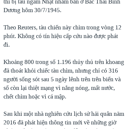
thì bị tàu ngầm Nhật nhắm bắn ở Bắc Thái Bình
QUAN HỆ VIỆT MỸ
Dương hôm 30/7/1945.
Theo Reuters, tàu chiến này chìm trong vòng 12
phút. Không có tín hiệu cấp cứu nào được phát
đi.
Khoảng 800 trong số 1.196 thủy thủ trên khoang
đã thoát khỏi chiếc tàu chìm, nhưng chỉ có 316
người sống sót sau 5 ngày lênh trên trên biển và
số còn lại thiệt mạng vì nắng nóng, mất nước,
chết chìm hoặc vì cá mập.
Sau khi một nhà nghiên cứu lịch sử hải quân năm
2016 đã phát hiện thông tin mới về những giờ