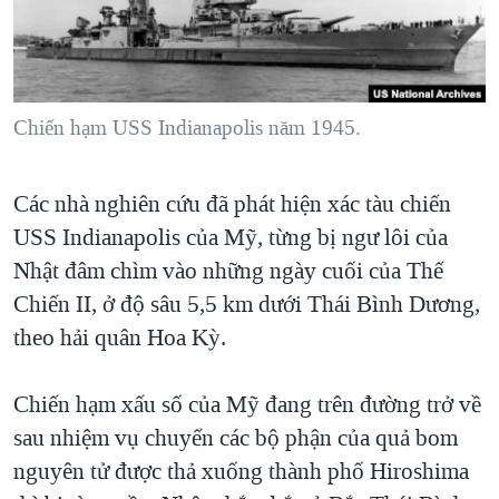
TẠI
VIDEO
"Tìm"
NGƯỜI VIỆT HẢI NGOẠI
HÀNH TRÌNH BẦU CỬ 2024
NGHE
ĐỜI SỐNG
MỘT NĂM CHIẾN TRANH TẠI DẢI GAZA
KINH TẾ
MẠNG XÃ HỘI
Chiến hạm USS Indianapolis năm 1945.
GIẢI MÃ VÀNH ĐAI & CON ĐƯỜNG
KHOA HỌC
NGÀY TỊ NẠN THẾ GIỚI
SỨC KHOẺ
Các nhà nghiên cứu đã phát hiện xác tàu chiến
TRỊNH VĨNH BÌNH - NGƯỜI HẠ 'BÊN THẮNG CUỘC'
Ngôn ngữ khác
VĂN HOÁ
USS Indianapolis của Mỹ, từng bị ngư lôi của
GROUND ZERO – XƯA VÀ NAY
THỂ THAO
Nhật đâm chìm vào những ngày cuối của Thế
CHI PHÍ CHIẾN TRANH AFGHANISTAN
Chiến II, ở độ sâu 5,5 km dưới Thái Bình Dương,
GIÁO DỤC
CÁC GIÁ TRỊ CỘNG HÒA Ở VIỆT NAM
theo hải quân Hoa Kỳ.
THƯỢNG ĐỈNH TRUMP-KIM TẠI VIỆT NAM
Chiến hạm xấu số của Mỹ đang trên đường trở về
TRỊNH VĨNH BÌNH VS. CHÍNH PHỦ VIỆT NAM
sau nhiệm vụ chuyển các bộ phận của quả bom
NGƯ DÂN VIỆT VÀ LÀN SÓNG TRỘM HẢI SÂM
nguyên tử được thả xuống thành phố Hiroshima
BÊN KIA QUỐC LỘ: TIẾNG VỌNG TỪ NÔNG THÔN MỸ