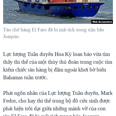
TẠI
VIDEO
"Tìm"
NGƯỜI VIỆT HẢI NGOẠI
HÀNH TRÌNH BẦU CỬ 2024
NGHE
ĐỜI SỐNG
MỘT NĂM CHIẾN TRANH TẠI DẢI GAZA
KINH TẾ
MẠNG XÃ HỘI
Tàu chở hàng El Faro đã bị mất tích trong trận bão
GIẢI MÃ VÀNH ĐAI & CON ĐƯỜNG
KHOA HỌC
Joaquin.
NGÀY TỊ NẠN THẾ GIỚI
SỨC KHOẺ
TRỊNH VĨNH BÌNH - NGƯỜI HẠ 'BÊN THẮNG CUỘC'
Ngôn ngữ khác
VĂN HOÁ
Lực lượng Tuần duyên Hoa Kỳ loan báo vừa tìm
GROUND ZERO – XƯA VÀ NAY
thấy thi thể của một thủy thủ đoàn trong cuộc tìm
THỂ THAO
CHI PHÍ CHIẾN TRANH AFGHANISTAN
kiếm chiếc tàu hàng bị đắm ngoài khơi bờ biển
GIÁO DỤC
CÁC GIÁ TRỊ CỘNG HÒA Ở VIỆT NAM
Bahamas tuần trước.
THƯỢNG ĐỈNH TRUMP-KIM TẠI VIỆT NAM
Phát ngôn nhân của Lực lượng Tuần duyên, Mark
TRỊNH VĨNH BÌNH VS. CHÍNH PHỦ VIỆT NAM
Fedor, cho hay thi thể trong bộ đồ cứu sinh được
NGƯ DÂN VIỆT VÀ LÀN SÓNG TRỘM HẢI SÂM
phát hiện trôi dạt giữa những mảnh vỡ của con
BÊN KIA QUỐC LỘ: TIẾNG VỌNG TỪ NÔNG THÔN MỸ