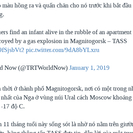
 màu hồng ra và quấn chăn cho nó trước khi bắt đầu
g.
ers find an infant alive in the rubble of an apartment
stroyed by a gas explosion in Magnitogorsk – TASS
o9fSjsbVt2
pic.twitter.com/9dA8bYLxru
ld Now (@TRTWorldNow)
January 1, 2019
n thời ở thành phố Magnitogorsk, nơi có một trong 
 nhất của Nga ở vùng núi Ural cách Moscow khoảng
 -17 độ C.
h 11 tháng tuổi này sống sót là nhờ nó nằm trên giư
ớp, hãng thông tấn TASS đưa tin, dẫn lời của một tru