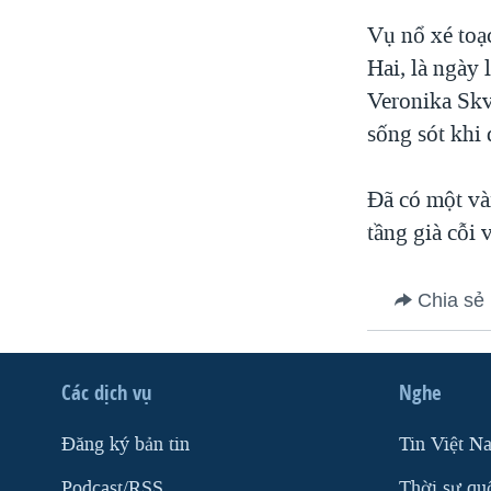
Vụ nổ xé toạ
Hai, là ngày 
Veronika Skv
sống sót khi
Đã có một và
tầng già cỗi 
Chia sẻ
Các dịch vụ
Nghe
Ðăng ký bản tin
Tin Việt N
Podcast/RSS
Thời sự qu