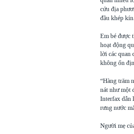
cứu địa phươ
đầu khép kín
Em bé được t
hoạt động quy
lời các quan 
không ổn địn
“Hàng trăm n
nát như một đ
Interfax dẫn 
rưng nước mắ
Người mẹ của