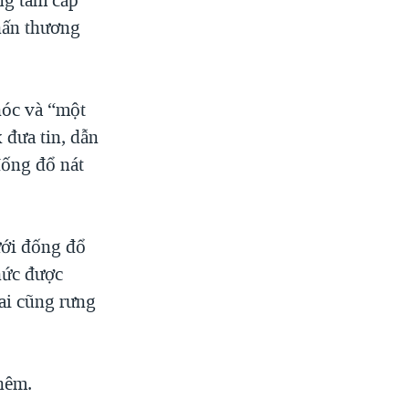
hấn thương
hóc và “một
 đưa tin, dẫn
đống đổ nát
ưới đống đổ
chức được
 ai cũng rưng
thêm.