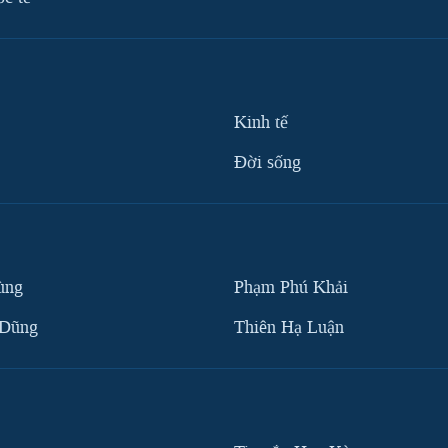
Kinh tế
Ðời sống
ùng
Phạm Phú Khải
 Dũng
Thiên Hạ Luận