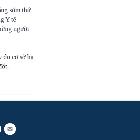
áng sớm thứ
g Y tế
những người
y do cơ sở hạ
đốt.