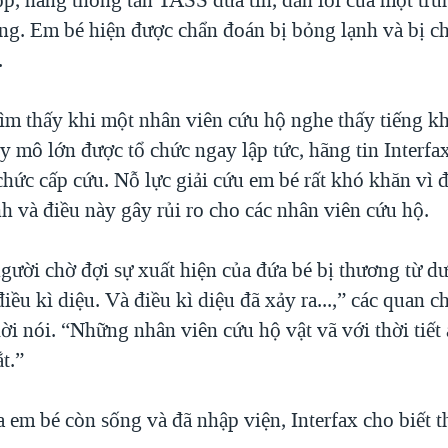
ng. Em bé hiện được chẩn đoán bị bỏng lạnh và bị c
.
ìm thấy khi một nhân viên cứu hộ nghe thấy tiếng k
 mô lớn được tổ chức ngay lập tức, hãng tin Interfax
chức cấp cứu. Nỗ lực giải cứu em bé rất khó khăn vì 
h và điều này gây rủi ro cho các nhân viên cứu hộ.
gười chờ đợi sự xuất hiện của đứa bé bị thương từ d
iều kì diệu. Và điều kì diệu đã xảy ra...,” các quan 
lời nói. “Những nhân viên cứu hộ vật vã với thời tiết
t.”
 em bé còn sống và đã nhập viện, Interfax cho biết 