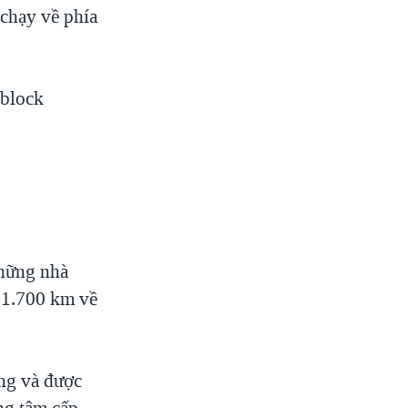
 chạy về phía
 block
những nhà
 1.700 km về
ờng và được
ng tâm cấp