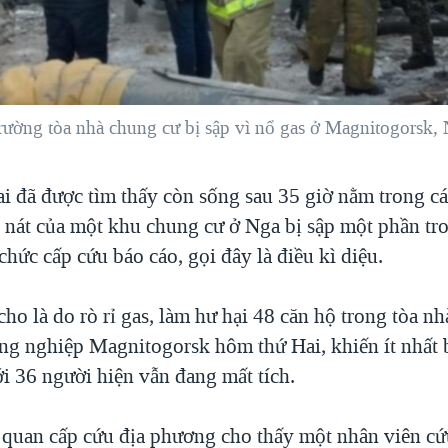
trường tòa nhà chung cư bị sập vì nổ gas ở Magnitogorsk,
i đã được tìm thấy còn sống sau 35 giờ nằm trong cái
 nát của một khu chung cư ở Nga bị sập một phần tr
chức cấp cứu báo cáo, gọi đây là điều kì diệu.
ho là do rò rỉ gas, làm hư hại 48 căn hộ trong tòa nh
ng nghiệp Magnitogorsk hôm thứ Hai, khiến ít nhất 
i 36 người hiện vẫn đang mất tích.
 quan cấp cứu địa phương cho thấy một nhân viên c