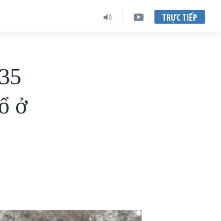
TRỰC TIẾP
 35
ổ ở