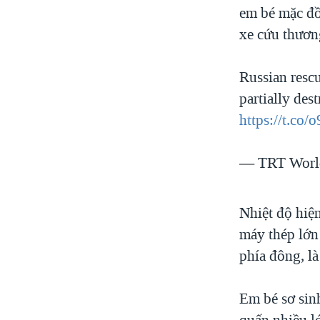
em bé mặc đồ
xe cứu thươn
Russian rescu
partially de
https://t.co/
— TRT Wor
Nhiệt độ hiệ
máy thép lớn
phía đông, là
Em bé sơ sin
quấn nhiều l