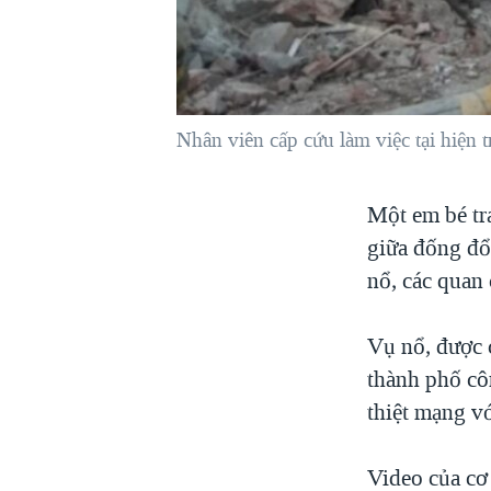
VIỆT NAM
NGƯ DÂN VIỆT VÀ LÀN SÓNG
TRỘM HẢI SÂM
BÊN KIA QUỐC LỘ: TIẾNG VỌNG
Nhân viên cấp cứu làm việc tại hiện 
TỪ NÔNG THÔN MỸ
QUAN HỆ VIỆT MỸ
Một em bé tra
giữa đống đổ
nổ, các quan 
Vụ nổ, được c
thành phố cô
thiệt mạng vớ
Video của cơ