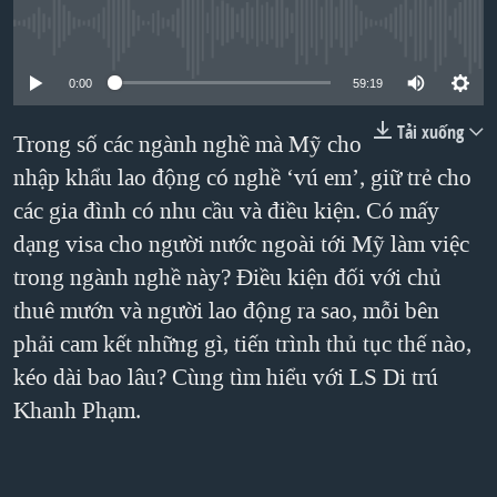
TẠI
VIDEO
"Tìm"
NGƯỜI VIỆT HẢI NGOẠI
No media source currently available
HÀNH TRÌNH BẦU CỬ 2024
NGHE
ĐỜI SỐNG
0:00
59:19
MỘT NĂM CHIẾN TRANH TẠI DẢI GAZA
KINH TẾ
MẠNG XÃ HỘI
GIẢI MÃ VÀNH ĐAI & CON ĐƯỜNG
Tải xuống
Trong số các ngành nghề mà Mỹ cho
KHOA HỌC
NGÀY TỊ NẠN THẾ GIỚI
nhập khẩu lao động có nghề ‘vú em’, giữ trẻ cho
SỨC KHOẺ
các gia đình có nhu cầu và điều kiện. Có mấy
TRỊNH VĨNH BÌNH - NGƯỜI HẠ 'BÊN THẮNG CUỘC'
Ngôn ngữ khác
VĂN HOÁ
dạng visa cho người nước ngoài tới Mỹ làm việc
GROUND ZERO – XƯA VÀ NAY
THỂ THAO
trong ngành nghề này? Điều kiện đối với chủ
CHI PHÍ CHIẾN TRANH AFGHANISTAN
GIÁO DỤC
thuê mướn và người lao động ra sao, mỗi bên
CÁC GIÁ TRỊ CỘNG HÒA Ở VIỆT NAM
phải cam kết những gì, tiến trình thủ tục thế nào,
THƯỢNG ĐỈNH TRUMP-KIM TẠI VIỆT NAM
kéo dài bao lâu? Cùng tìm hiểu với LS Di trú
Khanh Phạm.
TRỊNH VĨNH BÌNH VS. CHÍNH PHỦ VIỆT NAM
NGƯ DÂN VIỆT VÀ LÀN SÓNG TRỘM HẢI SÂM
BÊN KIA QUỐC LỘ: TIẾNG VỌNG TỪ NÔNG THÔN MỸ