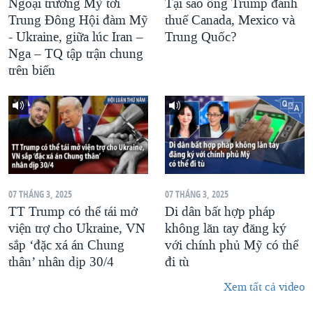
Ngoại trưởng Mỹ tới
Tại sao ông Trump đánh
Trung Đông Hội đàm Mỹ
thuế Canada, Mexico và
- Ukraine, giữa lúc Iran –
Trung Quốc?
Nga – TQ tập trận chung
trên biển
07 THÁNG 3, 2025
07 THÁNG 3, 2025
TT Trump có thể tái mở
Di dân bất hợp pháp
viện trợ cho Ukraine, VN
không lăn tay đăng ký
sắp ‘đặc xá án Chung
với chính phủ Mỹ có thể
thân’ nhân dịp 30/4
đi tù
Xem tất cả video