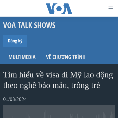
Đường
dẫn
VOA TALK SHOWS
truy
TRANG CHỦ
cập
VIỆT NAM
Đăng ký
Tới
HOA KỲ
ĐĂNG KÝ
nội
MULTIMEDIA
VỀ CHƯƠNG TRÌNH
BIỂN ĐÔNG
dung
Spotify
THẾ GIỚI
chính
Tìm hiểu về visa đi Mỹ lao động
BLOG
Tới
theo nghề bảo mẫu, trông trẻ
Ðăng ký
điều
DIỄN ĐÀN
hướng
MỤC
01/03/2024
chính
CHUYÊN ĐỀ
TỰ DO BÁO CHÍ
Đi
HỌC TIẾNG ANH
VẠCH TRẦN TIN GIẢ
CHIẾN TRANH THƯƠNG MẠI CỦA MỸ: QUÁ KHỨ VÀ HIỆN
tới