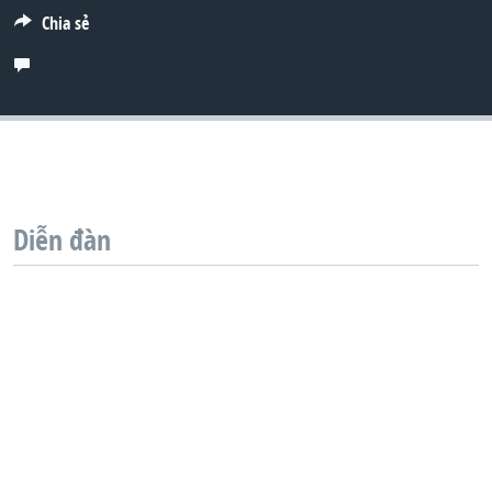
Chia sẻ
QUAN HỆ VIỆT MỸ
Diễn đàn