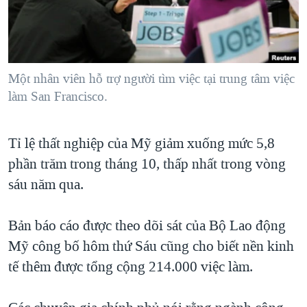
TẠI
VIDEO
"Tìm"
NGƯỜI VIỆT HẢI NGOẠI
HÀNH TRÌNH BẦU CỬ 2024
NGHE
ĐỜI SỐNG
MỘT NĂM CHIẾN TRANH TẠI DẢI GAZA
KINH TẾ
MẠNG XÃ HỘI
Một nhân viên hỗ trợ người tìm việc tại trung tâm việc
GIẢI MÃ VÀNH ĐAI & CON ĐƯỜNG
KHOA HỌC
làm San Francisco.
NGÀY TỊ NẠN THẾ GIỚI
SỨC KHOẺ
TRỊNH VĨNH BÌNH - NGƯỜI HẠ 'BÊN THẮNG CUỘC'
Ngôn ngữ khác
VĂN HOÁ
Tỉ lệ thất nghiệp của Mỹ giảm xuống mức 5,8
GROUND ZERO – XƯA VÀ NAY
phần trăm trong tháng 10, thấp nhất trong vòng
THỂ THAO
CHI PHÍ CHIẾN TRANH AFGHANISTAN
sáu năm qua.
GIÁO DỤC
CÁC GIÁ TRỊ CỘNG HÒA Ở VIỆT NAM
Bản báo cáo được theo dõi sát của Bộ Lao động
THƯỢNG ĐỈNH TRUMP-KIM TẠI VIỆT NAM
Mỹ công bố hôm thứ Sáu cũng cho biết nền kinh
TRỊNH VĨNH BÌNH VS. CHÍNH PHỦ VIỆT NAM
tế thêm được tổng cộng 214.000 việc làm.
NGƯ DÂN VIỆT VÀ LÀN SÓNG TRỘM HẢI SÂM
BÊN KIA QUỐC LỘ: TIẾNG VỌNG TỪ NÔNG THÔN MỸ