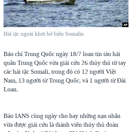
TẠI
VIDEO
"Tìm"
NGƯỜI VIỆT HẢI NGOẠI
HÀNH TRÌNH BẦU CỬ 2024
NGHE
ĐỜI SỐNG
MỘT NĂM CHIẾN TRANH TẠI DẢI GAZA
KINH TẾ
MẠNG XÃ HỘI
Hải tặc ngoài khơi bờ biển Somalia
GIẢI MÃ VÀNH ĐAI & CON ĐƯỜNG
KHOA HỌC
NGÀY TỊ NẠN THẾ GIỚI
SỨC KHOẺ
Báo chí Trung Quốc ngày 18/7 loan tin tàu hải
TRỊNH VĨNH BÌNH - NGƯỜI HẠ 'BÊN THẮNG CUỘC'
Ngôn ngữ khác
VĂN HOÁ
quân Trung Quốc vừa giải cứu 26 thủy thủ từ tay
GROUND ZERO – XƯA VÀ NAY
THỂ THAO
các hải tặc Somali, trong đó có 12 người Việt
CHI PHÍ CHIẾN TRANH AFGHANISTAN
Nam, 13 người từ Trung Quốc, và 1 người từ Đài
GIÁO DỤC
CÁC GIÁ TRỊ CỘNG HÒA Ở VIỆT NAM
Loan.
THƯỢNG ĐỈNH TRUMP-KIM TẠI VIỆT NAM
TRỊNH VĨNH BÌNH VS. CHÍNH PHỦ VIỆT NAM
Báo IANS cùng ngày cho hay những nạn nhân
NGƯ DÂN VIỆT VÀ LÀN SÓNG TRỘM HẢI SÂM
vừa được giải cứu là thành viên thủy thủ đoàn
BÊN KIA QUỐC LỘ: TIẾNG VỌNG TỪ NÔNG THÔN MỸ