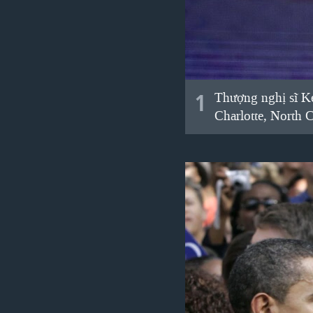
VIỆT NAM
NGƯ DÂN VIỆT VÀ LÀN SÓNG
TRỘM HẢI SÂM
BÊN KIA QUỐC LỘ: TIẾNG VỌNG
TỪ NÔNG THÔN MỸ
1
Thượng nghị sĩ Ke
Charlotte, North C
QUAN HỆ VIỆT MỸ