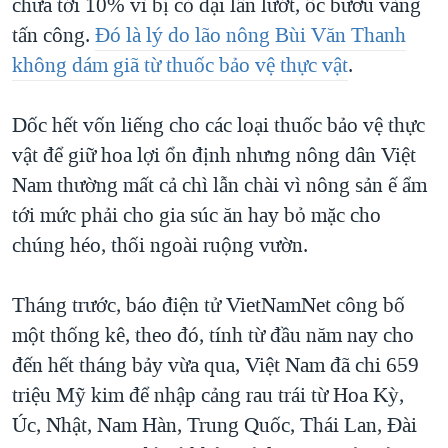
chưa tới 10% vì bị cỏ dại lấn lướt, ốc bươu vàng
tấn công.
Đó là lý do lão nông Bùi Văn Thanh
không dám giã từ thuốc bảo vệ thực vật
.
Dốc hết vốn liếng cho các loại thuốc bảo vệ thực
vật để giữ hoa lợi ổn định nhưng nông dân Việt
Nam thường mất cả chì lẫn chài vì nông sản ế ẩm
tới mức phải cho gia súc ăn hay bỏ mặc cho
chúng héo, thối ngoài ruộng vườn.
Tháng trước, báo điện tử VietNamNet công bố
một thống kê, theo đó, tính từ đầu năm nay cho
đến hết tháng bảy vừa qua, Việt Nam đã chi 659
triệu Mỹ kim để nhập cảng rau trái từ Hoa Kỳ,
Úc, Nhật, Nam Hàn, Trung Quốc, Thái Lan, Đài