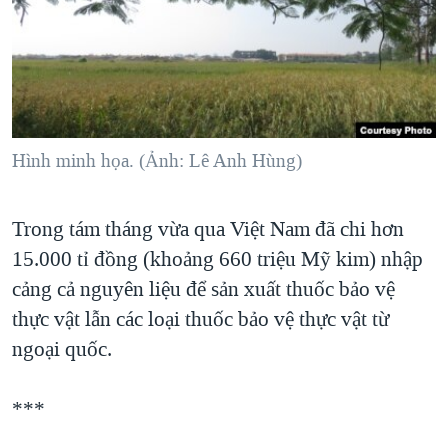
TẠI
VIDEO
"Tìm"
NGƯỜI VIỆT HẢI NGOẠI
HÀNH TRÌNH BẦU CỬ 2024
NGHE
ĐỜI SỐNG
MỘT NĂM CHIẾN TRANH TẠI DẢI GAZA
KINH TẾ
MẠNG XÃ HỘI
GIẢI MÃ VÀNH ĐAI & CON ĐƯỜNG
KHOA HỌC
NGÀY TỊ NẠN THẾ GIỚI
Hình minh họa. (Ảnh: Lê Anh Hùng)
SỨC KHOẺ
TRỊNH VĨNH BÌNH - NGƯỜI HẠ 'BÊN THẮNG CUỘC'
Ngôn ngữ khác
VĂN HOÁ
GROUND ZERO – XƯA VÀ NAY
Trong tám tháng vừa qua Việt Nam đã chi hơn
THỂ THAO
15.000 tỉ đồng (khoảng 660 triệu Mỹ kim) nhập
CHI PHÍ CHIẾN TRANH AFGHANISTAN
GIÁO DỤC
cảng cả nguyên liệu để sản xuất thuốc bảo vệ
CÁC GIÁ TRỊ CỘNG HÒA Ở VIỆT NAM
thực vật lẫn các loại thuốc bảo vệ thực vật từ
THƯỢNG ĐỈNH TRUMP-KIM TẠI VIỆT NAM
ngoại quốc.
TRỊNH VĨNH BÌNH VS. CHÍNH PHỦ VIỆT NAM
NGƯ DÂN VIỆT VÀ LÀN SÓNG TRỘM HẢI SÂM
***
BÊN KIA QUỐC LỘ: TIẾNG VỌNG TỪ NÔNG THÔN MỸ