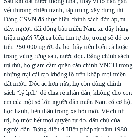
Sau khi đất nước thống nhất, thay vì lo hàn gắn
vết thương chiến tranh, tập trung xây dựng thì
Đảng CSVN đã thực hiện chính sách đàn áp, tù
đày, ngược đãi đồng bào miền Nam ta, đẩy hàng
triệu người Việt ra biển tìm tự do, trong số đó có
trên 250 000 người đã bỏ thây trên biển cả hoặc
trong vùng rừng sâu, nước độc. Bằng chính sách
trả thù, họ giam cầm quân cán chính VNCH trong
những trại cải tạo khổng lồ trên khắp mọi miền
đất nước. Đôc ác hơn nữa, họ còn dùng chính
sách “lý lịch” để chia rẽ nhân dân, không cho con
em của một số lớn người dân miền Nam có cơ hội
học hành, tiến thân trong xã hội mới. Về chính
trị, họ tước hết mọi quyền tự do, dân chủ của
người dân. Bằng điều 4 Hiến pháp từ năm 1980,