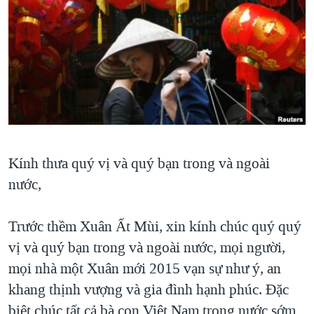
TẠI
VIDEO
"Tìm"
NGƯỜI VIỆT HẢI NGOẠI
HÀNH TRÌNH BẦU CỬ 2024
NGHE
ĐỜI SỐNG
MỘT NĂM CHIẾN TRANH TẠI DẢI GAZA
KINH TẾ
MẠNG XÃ HỘI
GIẢI MÃ VÀNH ĐAI & CON ĐƯỜNG
KHOA HỌC
NGÀY TỊ NẠN THẾ GIỚI
SỨC KHOẺ
TRỊNH VĨNH BÌNH - NGƯỜI HẠ 'BÊN THẮNG CUỘC'
Ngôn ngữ khác
VĂN HOÁ
GROUND ZERO – XƯA VÀ NAY
Kính thưa quý vị và quý bạn trong và ngoài
THỂ THAO
CHI PHÍ CHIẾN TRANH AFGHANISTAN
nước,
GIÁO DỤC
CÁC GIÁ TRỊ CỘNG HÒA Ở VIỆT NAM
Trước thềm Xuân Ất Mùi, xin kính chúc quý quý
THƯỢNG ĐỈNH TRUMP-KIM TẠI VIỆT NAM
vị và quý bạn trong và ngoài nước, mọi người,
TRỊNH VĨNH BÌNH VS. CHÍNH PHỦ VIỆT NAM
mọi nhà một Xuân mới 2015 vạn sự như ý, an
NGƯ DÂN VIỆT VÀ LÀN SÓNG TRỘM HẢI SÂM
khang thịnh vượng và gia đình hạnh phúc. Đặc
BÊN KIA QUỐC LỘ: TIẾNG VỌNG TỪ NÔNG THÔN MỸ
biệt chúc tất cả bà con Việt Nam trong nước sớm