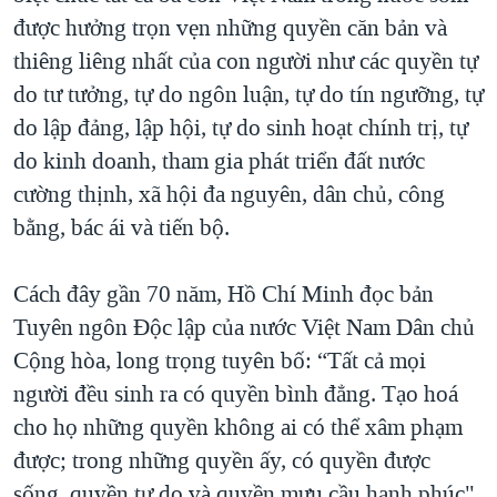
được hưởng trọn vẹn những quyền căn bản và
QUAN HỆ VIỆT MỸ
thiêng liêng nhất của con người như các quyền tự
do tư tưởng, tự do ngôn luận, tự do tín ngưỡng, tự
do lập đảng, lập hội, tự do sinh hoạt chính trị, tự
do kinh doanh, tham gia phát triển đất nước
cường thịnh, xã hội đa nguyên, dân chủ, công
bằng, bác ái và tiến bộ.
Cách đây gần 70 năm, Hồ Chí Minh đọc bản
Tuyên ngôn Độc lập của nước Việt Nam Dân chủ
Cộng hòa, long trọng tuyên bố: “Tất cả mọi
người đều sinh ra có quyền bình đẳng. Tạo hoá
cho họ những quyền không ai có thể xâm phạm
được; trong những quyền ấy, có quyền được
sống, quyền tự do và quyền mưu cầu hạnh phúc"