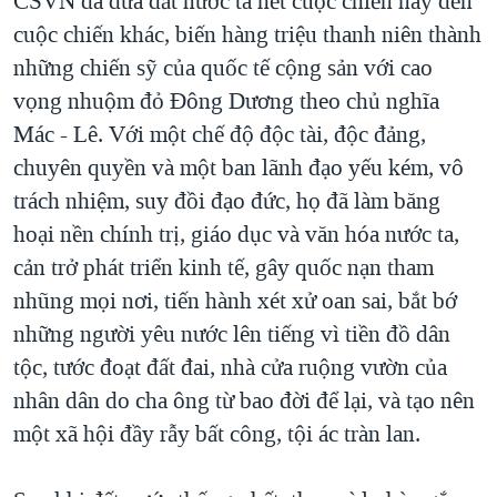
CSVN đã đưa đất nước ta hết cuộc chiến này đến
cuộc chiến khác, biến hàng triệu thanh niên thành
những chiến sỹ của quốc tế cộng sản với cao
vọng nhuộm đỏ Đông Dương theo chủ nghĩa
Mác - Lê. Với một chế độ độc tài, độc đảng,
chuyên quyền và một ban lãnh đạo yếu kém, vô
trách nhiệm, suy đồi đạo đức, họ đã làm băng
hoại nền chính trị, giáo dục và văn hóa nước ta,
cản trở phát triển kinh tế, gây quốc nạn tham
nhũng mọi nơi, tiến hành xét xử oan sai, bắt bớ
những người yêu nước lên tiếng vì tiền đồ dân
tộc, tước đoạt đất đai, nhà cửa ruộng vườn của
nhân dân do cha ông từ bao đời để lại, và tạo nên
một xã hội đầy rẫy bất công, tội ác tràn lan.