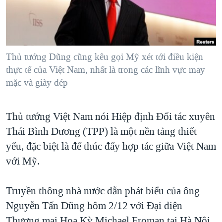
TẠI
VIDEO
"Tìm"
NGƯỜI VIỆT HẢI NGOẠI
HÀNH TRÌNH BẦU CỬ 2024
NGHE
ĐỜI SỐNG
MỘT NĂM CHIẾN TRANH TẠI DẢI GAZA
KINH TẾ
MẠNG XÃ HỘI
Thủ tướng Dũng cũng kêu gọi Mỹ xét tới điều kiện
GIẢI MÃ VÀNH ĐAI & CON ĐƯỜNG
KHOA HỌC
thực tế của Việt Nam, nhất là trong các lĩnh vực may
NGÀY TỊ NẠN THẾ GIỚI
mặc và giày dép
SỨC KHOẺ
TRỊNH VĨNH BÌNH - NGƯỜI HẠ 'BÊN THẮNG CUỘC'
Ngôn ngữ khác
VĂN HOÁ
GROUND ZERO – XƯA VÀ NAY
Thủ tướng Việt Nam nói Hiệp định Đối tác xuyên
THỂ THAO
CHI PHÍ CHIẾN TRANH AFGHANISTAN
Thái Bình Dương (TPP) là một nền tảng thiết
GIÁO DỤC
yếu, đặc biệt là để thúc đẩy hợp tác giữa Việt Nam
CÁC GIÁ TRỊ CỘNG HÒA Ở VIỆT NAM
với Mỹ.
THƯỢNG ĐỈNH TRUMP-KIM TẠI VIỆT NAM
TRỊNH VĨNH BÌNH VS. CHÍNH PHỦ VIỆT NAM
Truyền thông nhà nước dẫn phát biểu của ông
NGƯ DÂN VIỆT VÀ LÀN SÓNG TRỘM HẢI SÂM
Nguyễn Tấn Dũng hôm 2/12 với Đại diện
BÊN KIA QUỐC LỘ: TIẾNG VỌNG TỪ NÔNG THÔN MỸ
Thương mại Hoa Kỳ Michael Froman tại Hà Nội