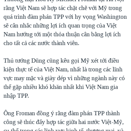
rằng Việt Nam sẽ hợp tác chặt chẽ với Mỹ trong
QUAN HỆ VIỆT MỸ
quá trình đàm phán TPP với hy vọng Washington
sẽ cân nhắc những lợi ích quan trọng của Việt
Nam hướng tới một thỏa thuận cân bằng lợi ích
cho tất cả các nước thành viên.
Thủ tướng Dũng cũng kêu gọi Mỹ xét tới điều
kiện thực tế của Việt Nam, nhất là trong các lĩnh
vực may mặc và giày dép vì những ngành này có
thể gặp nhiều khó khăn nhất khi Việt Nam gia
nhập TPP.
Ông Froman đồng ý rằng đàm phán TPP thành
công sẽ thúc đẩy hợp tác giữa hai nước Việt-Mỹ,
cụ thể trong các lĩnh vực kinh tế, thương mại, và