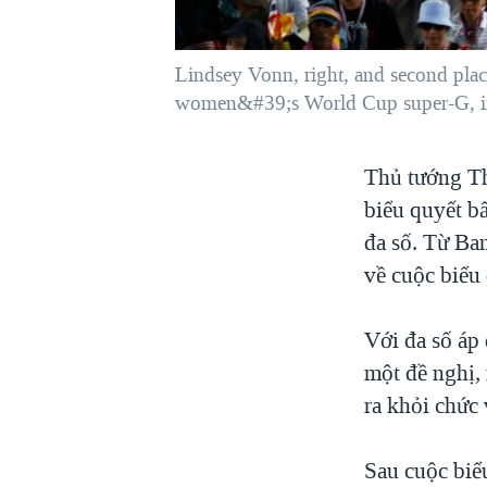
VIỆT NAM
NGƯ DÂN VIỆT VÀ LÀN SÓNG
Lindsey Vonn, right, and second plac
TRỘM HẢI SÂM
women&#39;s World Cup super-G, in
BÊN KIA QUỐC LỘ: TIẾNG VỌNG
TỪ NÔNG THÔN MỸ
Thủ tướng Th
QUAN HỆ VIỆT MỸ
biểu quyết bấ
đa số. Từ Ba
về cuộc biểu
Với đa số áp
một đề nghị,
ra khỏi chức 
Sau cuộc biể