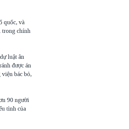
ổ quốc, và
i trong chính
dự luật ân
tránh được án
 viện bác bỏ,
hơn 90 người
ểu tình của