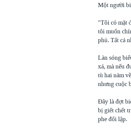
Một người bi
"Tôi có mặt 
tôi muốn chí
phủ. Tất cả 
Làn sóng biểu
xá, mà nếu đ
tù hai năm v
nhưng cuộc bi
Đây là đợt b
bị giết chết 
phe đối lập.