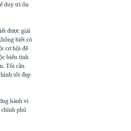
ể duy trì ổn
iết được giải
hông biết có
t cơ hội để
ộc biểu tình
n. Tôi cầu
 hình tốt đẹp
ững hành vi
a chính phủ