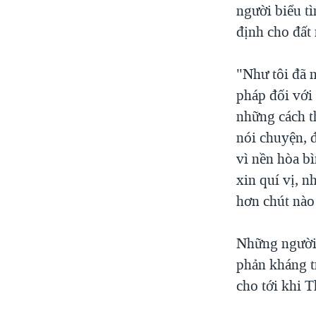
người biểu t
định cho đất 
"Như tôi đã n
pháp đối với
những cách t
nói chuyện, đ
vì nền hòa b
xin quí vị, n
hơn chút nào
Những người 
phản kháng tr
cho tới khi 