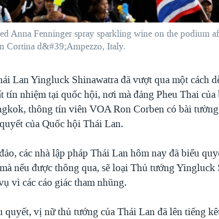
ed Anna Fenninger spray sparkling wine on the podium aft
 Cortina d&#39;Ampezzo, Italy.
ái Lan Yingluck Shinawatra đã vượt qua một cách d
t tín nhiệm tại quốc hội, nơi mà đảng Pheu Thai của
ngkok, thông tín viên VOA Ron Corben có bài tường t
 quyết của Quốc hội Thái Lan.
 đảo, các nhà lập pháp Thái Lan hôm nay đã biểu quy
 mà nếu được thông qua, sẽ loại Thủ tướng Yingluck
vụ vì các cáo giác tham nhũng.
u quyết, vị nữ thủ tướng của Thái Lan đã lên tiếng k