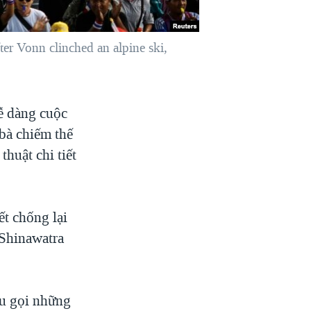
er Vonn clinched an alpine ski,
ễ dàng cuộc
 bà chiếm thế
huật chi tiết
ết chống lại
 Shinawatra
êu gọi những