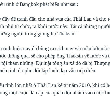
ểu tình ở Bangkok phát biểu như sau:
ở đây để tranh đấu cho nhà vua của Thái Lan và cho t
nh phủ từ chức, ra khỏi nước này. Tất cả những ngườ
những người trong giòng họ Thaksin."
 tình hiện nay đã bùng ra cách nay vài tuần bởi một 
ược thông qua, sẽ cho phép ông Thaksin về nước và 
ề tội tham nhũng. Dự luật tổng ân xá đó đã bị Thượng
ểu tình do phe đối lập lãnh đạo vẫn tiếp diễn.
iểu tình lớn nhất ở Thái Lan kể từ năm 2010, khi có 
trong một cuộc đàn áp của quân đội nhắm vào cuộc bi