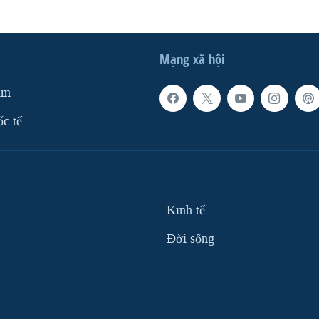
Mạng xã hội
am
ốc tế
Kinh tế
Ðời sống