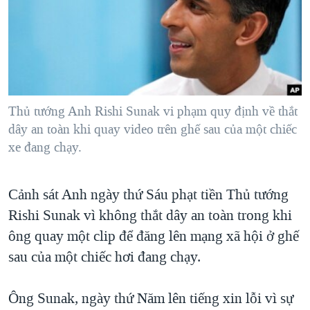
TẠI
VIDEO
"Tìm"
NGƯỜI VIỆT HẢI NGOẠI
HÀNH TRÌNH BẦU CỬ 2024
NGHE
ĐỜI SỐNG
MỘT NĂM CHIẾN TRANH TẠI DẢI GAZA
KINH TẾ
MẠNG XÃ HỘI
GIẢI MÃ VÀNH ĐAI & CON ĐƯỜNG
KHOA HỌC
NGÀY TỊ NẠN THẾ GIỚI
Thủ tướng Anh Rishi Sunak vi phạm quy định về thắt
SỨC KHOẺ
dây an toàn khi quay video trên ghế sau của một chiếc
TRỊNH VĨNH BÌNH - NGƯỜI HẠ 'BÊN THẮNG CUỘC'
Ngôn ngữ khác
VĂN HOÁ
xe đang chạy.
GROUND ZERO – XƯA VÀ NAY
THỂ THAO
CHI PHÍ CHIẾN TRANH AFGHANISTAN
GIÁO DỤC
Cảnh sát Anh ngày thứ Sáu phạt tiền Thủ tướng
CÁC GIÁ TRỊ CỘNG HÒA Ở VIỆT NAM
Rishi Sunak vì không thắt dây an toàn trong khi
THƯỢNG ĐỈNH TRUMP-KIM TẠI VIỆT NAM
ông quay một clip để đăng lên mạng xã hội ở ghế
TRỊNH VĨNH BÌNH VS. CHÍNH PHỦ VIỆT NAM
sau của một chiếc hơi đang chạy.
NGƯ DÂN VIỆT VÀ LÀN SÓNG TRỘM HẢI SÂM
Ông Sunak, ngày thứ Năm lên tiếng xin lỗi vì sự
BÊN KIA QUỐC LỘ: TIẾNG VỌNG TỪ NÔNG THÔN MỸ