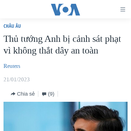
Đường
dẫn
CHÂU ÂU
truy
TRANG CHỦ
Thủ tướng Anh bị cảnh sát phạt
cập
VIỆT NAM
vì không thắt dây an toàn
Tới
HOA KỲ
nội
BIỂN ĐÔNG
Reuters
dung
THẾ GIỚI
chính
21/01/2023
BLOG
Tới
điều
Chia sẻ
(9)
DIỄN ĐÀN
hướng
MỤC
chính
CHUYÊN ĐỀ
TỰ DO BÁO CHÍ
Đi
HỌC TIẾNG ANH
VẠCH TRẦN TIN GIẢ
CHIẾN TRANH THƯƠNG MẠI CỦA MỸ: QUÁ KHỨ VÀ HIỆN
tới