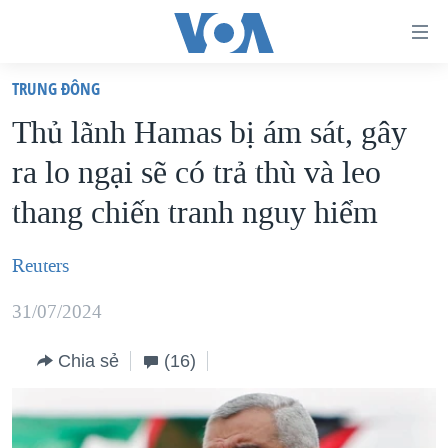
Đường
dẫn
TRUNG ÐÔNG
truy
TRANG CHỦ
Thủ lãnh Hamas bị ám sát, gây
cập
VIỆT NAM
ra lo ngại sẽ có trả thù và leo
Tới
HOA KỲ
nội
thang chiến tranh nguy hiểm
BIỂN ĐÔNG
dung
THẾ GIỚI
chính
Reuters
BLOG
Tới
31/07/2024
điều
DIỄN ĐÀN
hướng
MỤC
Chia sẻ
(16)
chính
CHUYÊN ĐỀ
TỰ DO BÁO CHÍ
Đi
HỌC TIẾNG ANH
VẠCH TRẦN TIN GIẢ
CHIẾN TRANH THƯƠNG MẠI CỦA MỸ: QUÁ KHỨ VÀ HIỆN
tới