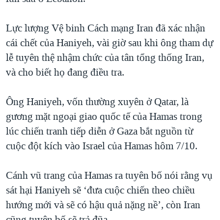
QUAN HỆ VIỆT MỸ
Lực lượng Vệ binh Cách mạng Iran đã xác nhận
cái chết của Haniyeh, vài giờ sau khi ông tham dự
lễ tuyên thệ nhậm chức của tân tổng thống Iran,
và cho biết họ đang điều tra.
Ông Haniyeh, vốn thường xuyên ở Qatar, là
gương mặt ngoại giao quốc tế của Hamas trong
lúc chiến tranh tiếp diễn ở Gaza bắt nguồn từ
cuộc đột kích vào Israel của Hamas hôm 7/10.
Cánh vũ trang của Hamas ra tuyên bố nói rằng vụ
sát hại Haniyeh sẽ ‘đưa cuộc chiến theo chiều
hướng mới và sẽ có hậu quả nặng nề’, còn Iran
cũng tuyên bố sẽ trả đũa.