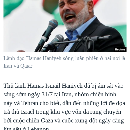
TẠI
VIDEO
"Tìm"
NGƯỜI VIỆT HẢI NGOẠI
HÀNH TRÌNH BẦU CỬ 2024
NGHE
ĐỜI SỐNG
MỘT NĂM CHIẾN TRANH TẠI DẢI GAZA
KINH TẾ
MẠNG XÃ HỘI
GIẢI MÃ VÀNH ĐAI & CON ĐƯỜNG
KHOA HỌC
NGÀY TỊ NẠN THẾ GIỚI
SỨC KHOẺ
TRỊNH VĨNH BÌNH - NGƯỜI HẠ 'BÊN THẮNG CUỘC'
Lãnh đạo Hamas Haniyeh sống luân phiên ở hai nơi là
Ngôn ngữ khác
VĂN HOÁ
GROUND ZERO – XƯA VÀ NAY
Iran và Qatar
THỂ THAO
CHI PHÍ CHIẾN TRANH AFGHANISTAN
GIÁO DỤC
Thủ lãnh Hamas Ismail Haniyeh đã bị ám sát vào
CÁC GIÁ TRỊ CỘNG HÒA Ở VIỆT NAM
sáng sớm ngày 31/7 tại Iran, nhóm chiến binh
THƯỢNG ĐỈNH TRUMP-KIM TẠI VIỆT NAM
này và Tehran cho biết, dẫn đến những lời đe dọa
TRỊNH VĨNH BÌNH VS. CHÍNH PHỦ VIỆT NAM
trả thù Israel trong khu vực vốn đã rung chuyển
NGƯ DÂN VIỆT VÀ LÀN SÓNG TRỘM HẢI SÂM
bởi cuộc chiến Gaza và cuộc xung đột ngày càng
BÊN KIA QUỐC LỘ: TIẾNG VỌNG TỪ NÔNG THÔN MỸ
lún sâu ở Lebanon.