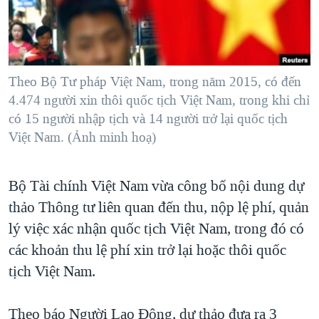
TẠI
VIDEO
"Tìm"
NGƯỜI VIỆT HẢI NGOẠI
HÀNH TRÌNH BẦU CỬ 2024
NGHE
ĐỜI SỐNG
MỘT NĂM CHIẾN TRANH TẠI DẢI GAZA
KINH TẾ
MẠNG XÃ HỘI
Theo Bộ Tư pháp Việt Nam, trong năm 2015, có đến
GIẢI MÃ VÀNH ĐAI & CON ĐƯỜNG
KHOA HỌC
4.474 người xin thôi quốc tịch Việt Nam, trong khi chỉ
NGÀY TỊ NẠN THẾ GIỚI
có 15 người nhập tịch và 14 người trở lại quốc tịch
SỨC KHOẺ
TRỊNH VĨNH BÌNH - NGƯỜI HẠ 'BÊN THẮNG CUỘC'
Việt Nam. (Ảnh minh hoạ)
Ngôn ngữ khác
VĂN HOÁ
GROUND ZERO – XƯA VÀ NAY
THỂ THAO
Bộ Tài chính Việt Nam vừa công bố nội dung dự
CHI PHÍ CHIẾN TRANH AFGHANISTAN
GIÁO DỤC
thảo Thông tư liên quan đến thu, nộp lệ phí, quản
CÁC GIÁ TRỊ CỘNG HÒA Ở VIỆT NAM
lý việc xác nhận quốc tịch Việt Nam, trong đó có
THƯỢNG ĐỈNH TRUMP-KIM TẠI VIỆT NAM
các khoản thu lệ phí xin trở lại hoặc thôi quốc
TRỊNH VĨNH BÌNH VS. CHÍNH PHỦ VIỆT NAM
tịch Việt Nam.
NGƯ DÂN VIỆT VÀ LÀN SÓNG TRỘM HẢI SÂM
Theo báo Người Lao Động, dự thảo đưa ra 3
BÊN KIA QUỐC LỘ: TIẾNG VỌNG TỪ NÔNG THÔN MỸ